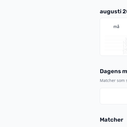
augusti 
må
1
1
2
3
Dagens ma
Matcher som sp
Matcher