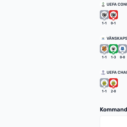
UEFA CON
1-1
0-1
VÄNSKAPS
1-1
1-3
0-0
UEFA CHA
1-1
2-0
Kommand