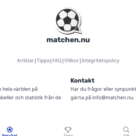
matchen.nu
Artiklar
|
Tippa
|
FAQ
|
Villkor
|
Integritetspolicy
Kontakt
n hela världen på
Har du frågor eller synpunk
beller och statistik från de
gärna på
info@matchen.nu
.
Resultat
Tippa
Sök