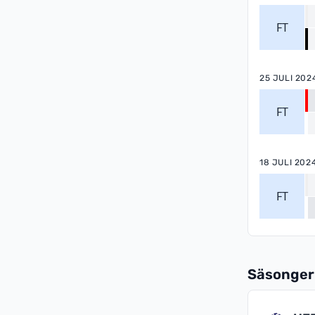
FT
25 JULI 202
FT
18 JULI 202
FT
Säsonger