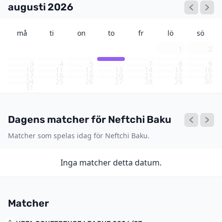
augusti 2026
må
ti
on
to
fr
lö
sö
1
2
3
4
5
6
7
8
9
10
11
12
13
14
15
16
17
18
19
20
21
22
23
24
25
26
27
28
29
30
31
Dagens matcher för Neftchi Baku
Matcher som spelas idag för Neftchi Baku.
Inga matcher detta datum.
Matcher