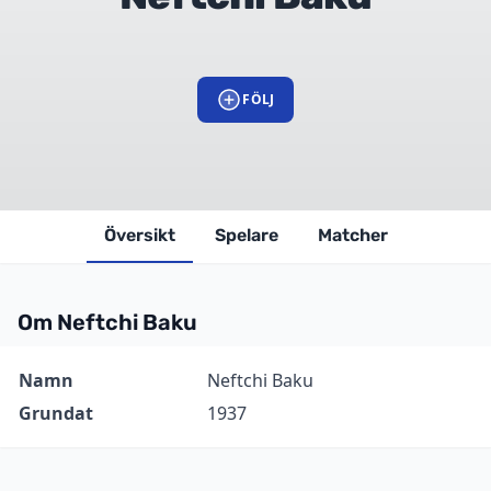
FÖLJ
Översikt
Spelare
Matcher
Om Neftchi Baku
Information
Värde
Namn
Neftchi Baku
Grundat
1937