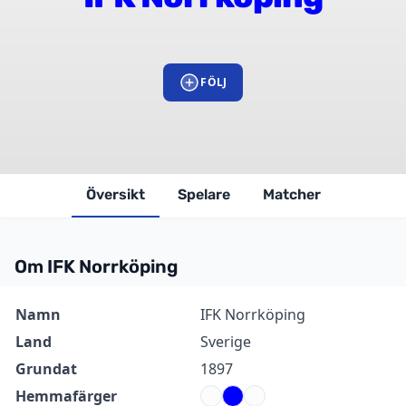
FÖLJ
Översikt
Spelare
Matcher
Om IFK Norrköping
Information
Värde
Namn
IFK Norrköping
Land
Sverige
Grundat
1897
Hemmafärger