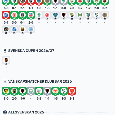
6-0
0-1
2-1
1-3
1-0
1-3
1-1
0-0
2-0
0-2
1-2
2-0
0-2
0-1
3-0
0-1
2-0
-
-
-
-
-
-
-
-
-
-
-
-
-
SVENSKA CUPEN 2026/27
-
VÄNSKAPSMATCHER KLUBBAR 2026
3-0
2-0
1-0
-
5-3
1-1
1-3
1-3
3-1
ALLSVENSKAN 2025