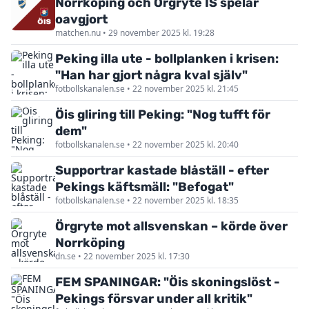
Norrköping och Örgryte IS spelar
oavgjort
matchen.nu • 29 november 2025 kl. 19:28
Peking illa ute - bollplanken i krisen:
"Han har gjort några kval själv"
fotbollskanalen.se • 22 november 2025 kl. 21:45
Öis gliring till Peking: "Nog tufft för
dem"
fotbollskanalen.se • 22 november 2025 kl. 20:40
Supportrar kastade blåställ - efter
Pekings käftsmäll: "Befogat"
fotbollskanalen.se • 22 november 2025 kl. 18:35
Örgryte mot allsvenskan – körde över
Norrköping
dn.se • 22 november 2025 kl. 17:30
FEM SPANINGAR: "Öis skoningslöst -
Pekings försvar under all kritik"