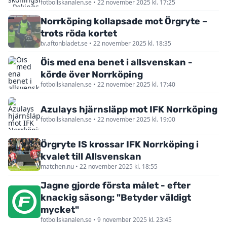
fotbollskanalen.se • 22 november 2025 kl. 17:25
Norrköping kollapsade mot Örgryte –
trots röda kortet
tv.aftonbladet.se • 22 november 2025 kl. 18:35
Öis med ena benet i allsvenskan -
körde över Norrköping
fotbollskanalen.se • 22 november 2025 kl. 17:40
Azulays hjärnsläpp mot IFK Norrköping
fotbollskanalen.se • 22 november 2025 kl. 19:00
Örgryte IS krossar IFK Norrköping i
kvalet till Allsvenskan
matchen.nu • 22 november 2025 kl. 18:55
Jagne gjorde första målet - efter
knackig säsong: "Betyder väldigt
mycket"
fotbollskanalen.se • 9 november 2025 kl. 23:45