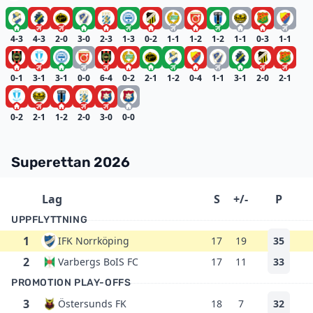
4-3
4-3
2-0
3-0
2-3
1-3
0-2
1-1
1-2
1-2
1-1
0-3
1-1
0-1
3-1
3-1
0-0
6-4
0-2
2-1
1-2
0-4
1-1
3-1
2-0
2-1
0-2
2-1
1-2
2-0
3-0
0-0
Superettan 2026
Lag
S
+/-
P
UPPFLYTTNING
1
IFK Norrköping
17
19
35
2
Varbergs BoIS FC
17
11
33
PROMOTION PLAY-OFFS
3
Östersunds FK
18
7
32