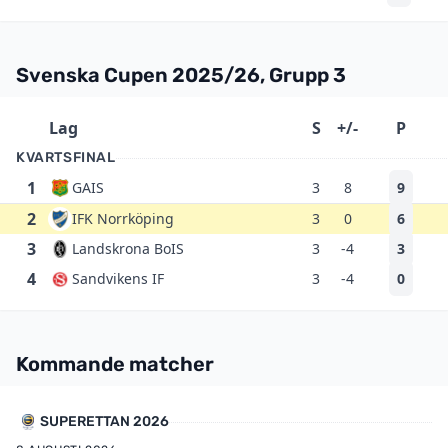
Svenska Cupen 2025/26, Grupp 3
Lag
S
+/-
P
KVARTSFINAL
1
GAIS
3
8
9
2
IFK Norrköping
3
0
6
3
Landskrona BoIS
3
-4
3
4
Sandvikens IF
3
-4
0
Kommande matcher
SUPERETTAN 2026