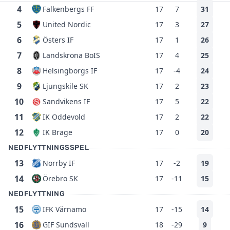
4
Falkenbergs FF
17
7
31
5
United Nordic
17
3
27
6
Östers IF
17
1
26
7
Landskrona BoIS
17
4
25
8
Helsingborgs IF
17
-4
24
9
Ljungskile SK
17
2
23
10
Sandvikens IF
17
5
22
11
IK Oddevold
17
2
22
12
IK Brage
17
0
20
NEDFLYTTNINGSSPEL
13
Norrby IF
17
-2
19
14
Örebro SK
17
-11
15
NEDFLYTTNING
15
IFK Värnamo
17
-15
14
16
GIF Sundsvall
18
-29
9