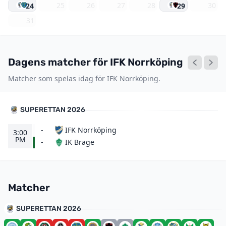
25
26
27
28
30
24
29
31
Dagens matcher för IFK Norrköping
Matcher som spelas idag för IFK Norrköping.
SUPERETTAN 2026
-
IFK Norrköping
3:00
PM
IK Brage
-
Matcher
SUPERETTAN 2026