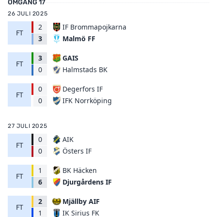
OMGÅNG 17
26 JULI 2025
2
IF Brommapojkarna
FT
Malmö FF
3
3
GAIS
FT
Halmstads BK
0
0
Degerfors IF
FT
IFK Norrköping
0
27 JULI 2025
0
AIK
FT
Östers IF
0
1
BK Häcken
FT
Djurgårdens IF
6
2
Mjällby AIF
FT
IK Sirius FK
1