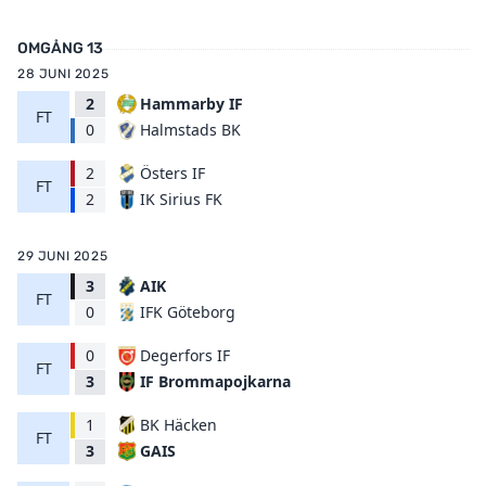
OMGÅNG 13
28 JUNI 2025
2
Hammarby IF
FT
Halmstads BK
0
2
Östers IF
FT
IK Sirius FK
2
29 JUNI 2025
3
AIK
FT
IFK Göteborg
0
0
Degerfors IF
FT
IF Brommapojkarna
3
1
BK Häcken
FT
GAIS
3