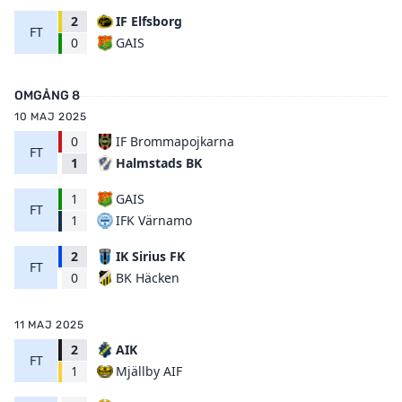
2
IF Elfsborg
FT
GAIS
0
OMGÅNG 8
10 MAJ 2025
0
IF Brommapojkarna
FT
Halmstads BK
1
1
GAIS
FT
IFK Värnamo
1
2
IK Sirius FK
FT
BK Häcken
0
11 MAJ 2025
2
AIK
FT
Mjällby AIF
1