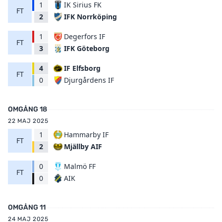
1
IK Sirius FK
FT
IFK Norrköping
2
1
Degerfors IF
FT
IFK Göteborg
3
4
IF Elfsborg
FT
Djurgårdens IF
0
OMGÅNG 18
22 MAJ 2025
1
Hammarby IF
FT
Mjällby AIF
2
0
Malmö FF
FT
AIK
0
OMGÅNG 11
24 MAJ 2025