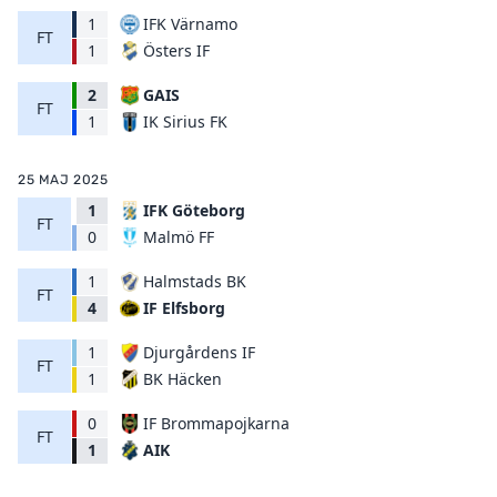
1
IFK Värnamo
FT
Östers IF
1
2
GAIS
FT
IK Sirius FK
1
25 MAJ 2025
1
IFK Göteborg
FT
Malmö FF
0
1
Halmstads BK
FT
IF Elfsborg
4
1
Djurgårdens IF
FT
BK Häcken
1
0
IF Brommapojkarna
FT
AIK
1