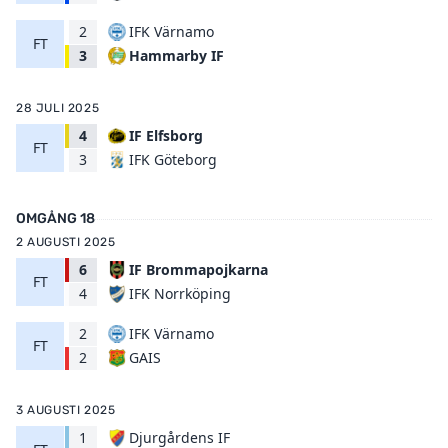
2
IFK Värnamo
FT
Hammarby IF
3
28 JULI 2025
4
IF Elfsborg
FT
IFK Göteborg
3
OMGÅNG 18
2 AUGUSTI 2025
6
IF Brommapojkarna
FT
IFK Norrköping
4
2
IFK Värnamo
FT
GAIS
2
3 AUGUSTI 2025
1
Djurgårdens IF