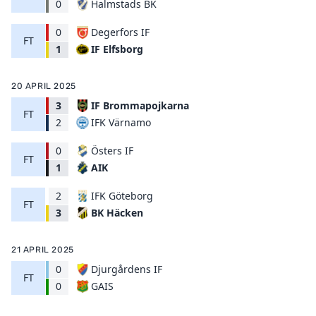
Halmstads BK
0
0
Degerfors IF
FT
IF Elfsborg
1
20 APRIL 2025
3
IF Brommapojkarna
FT
IFK Värnamo
2
0
Östers IF
FT
AIK
1
2
IFK Göteborg
FT
BK Häcken
3
21 APRIL 2025
0
Djurgårdens IF
FT
GAIS
0