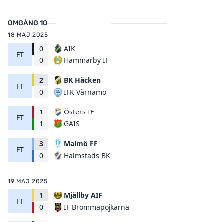
OMGÅNG 10
18 MAJ 2025
0
AIK
FT
Hammarby IF
0
2
BK Häcken
FT
IFK Värnamo
0
1
Östers IF
FT
GAIS
1
3
Malmö FF
FT
Halmstads BK
0
19 MAJ 2025
1
Mjällby AIF
FT
IF Brommapojkarna
0