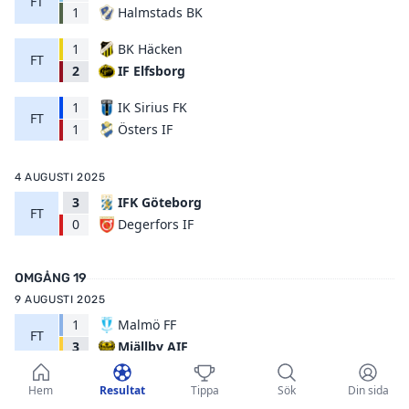
FT
Halmstads BK
1
1
BK Häcken
FT
IF Elfsborg
2
1
IK Sirius FK
FT
Östers IF
1
4 AUGUSTI 2025
3
IFK Göteborg
FT
Degerfors IF
0
OMGÅNG 19
9 AUGUSTI 2025
1
Malmö FF
FT
Mjällby AIF
3
0
Halmstads BK
Hem
Resultat
Tippa
Sök
Din sida
FT
IK Sirius FK
1