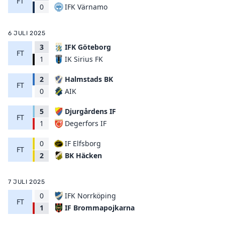
FT
IFK Värnamo
0
6 JULI 2025
3
IFK Göteborg
FT
IK Sirius FK
1
2
Halmstads BK
FT
AIK
0
5
Djurgårdens IF
FT
Degerfors IF
1
0
IF Elfsborg
FT
BK Häcken
2
7 JULI 2025
0
IFK Norrköping
FT
IF Brommapojkarna
1