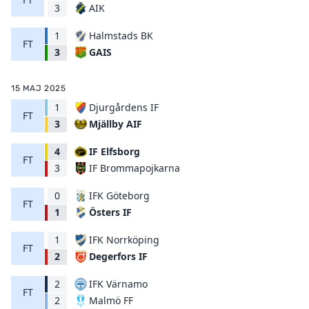
AIK
3
1
Halmstads BK
FT
GAIS
3
15 MAJ 2025
1
Djurgårdens IF
FT
Mjällby AIF
3
4
IF Elfsborg
FT
IF Brommapojkarna
3
0
IFK Göteborg
FT
Östers IF
1
1
IFK Norrköping
FT
Degerfors IF
2
2
IFK Värnamo
FT
Malmö FF
2