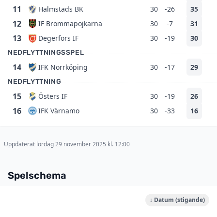
11
Halmstads BK
30
-26
35
12
IF Brommapojkarna
30
-7
31
13
Degerfors IF
30
-19
30
NEDFLYTTNINGSSPEL
14
IFK Norrköping
30
-17
29
NEDFLYTTNING
15
Östers IF
30
-19
26
16
IFK Värnamo
30
-33
16
Uppdaterat lördag 29 november 2025 kl. 12:00
Spelschema
↓ Datum (stigande)