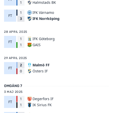
Halmstads BK
1
1
IFK Värnamo
FT
IFK Norrköping
3
28 APRIL 2025
1
IFK Göteborg
FT
GAIS
1
29 APRIL 2025
2
Malmö FF
FT
Östers IF
0
OMGÅNG 7
3 MAJ 2025
1
Degerfors IF
FT
IK Sirius FK
1