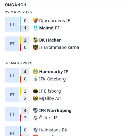
OMGÅNG 1
29 MARS 2025
0
Djurgårdens IF
FT
Malmö FF
1
2
BK Häcken
FT
IF Brommapojkarna
0
30 MARS 2025
4
Hammarby IF
FT
IFK Göteborg
0
2
IF Elfsborg
FT
Mjällby AIF
2
4
IFK Norrköping
FT
Östers IF
3
0
Halmstads BK
FT