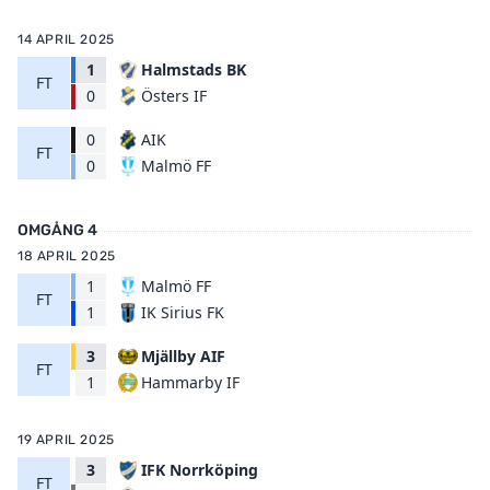
14 APRIL 2025
1
Halmstads BK
FT
Östers IF
0
0
AIK
FT
Malmö FF
0
OMGÅNG 4
18 APRIL 2025
1
Malmö FF
FT
IK Sirius FK
1
3
Mjällby AIF
FT
Hammarby IF
1
19 APRIL 2025
3
IFK Norrköping
FT