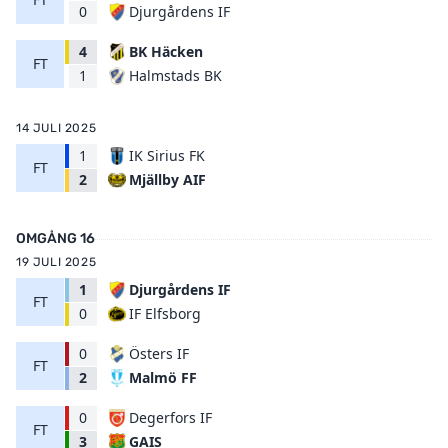
Djurgårdens IF
0
4
BK Häcken
FT
Halmstads BK
1
14 JULI 2025
1
IK Sirius FK
FT
Mjällby AIF
2
OMGÅNG 16
19 JULI 2025
1
Djurgårdens IF
FT
IF Elfsborg
0
0
Östers IF
FT
Malmö FF
2
0
Degerfors IF
FT
GAIS
3