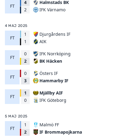
4
Halmstads BK
FT
IFK Värnamo
2
4 MAJ 2025
1
Djurgårdens IF
FT
AIK
1
0
IFK Norrköping
FT
BK Häcken
2
0
Östers IF
FT
Hammarby IF
3
1
Mjällby AIF
FT
IFK Göteborg
0
5 MAJ 2025
1
Malmö FF
FT
IF Brommapojkarna
2