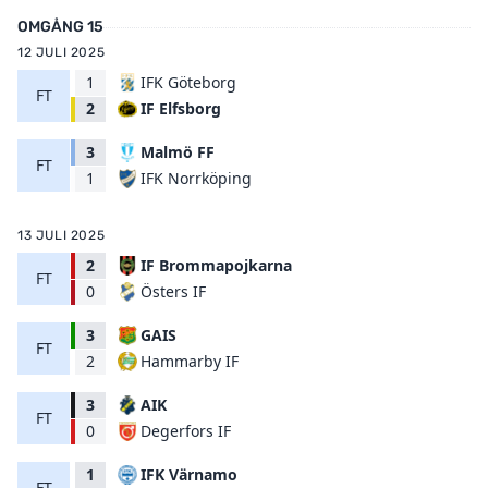
OMGÅNG 15
12 JULI 2025
1
IFK Göteborg
FT
IF Elfsborg
2
3
Malmö FF
FT
IFK Norrköping
1
13 JULI 2025
2
IF Brommapojkarna
FT
Östers IF
0
3
GAIS
FT
Hammarby IF
2
3
AIK
FT
Degerfors IF
0
1
IFK Värnamo
FT