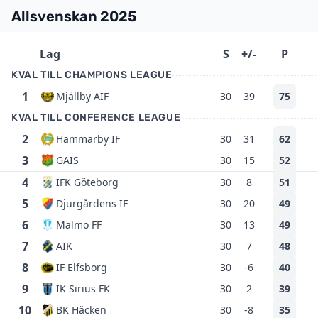
Allsvenskan 2025
Lag
S
+/-
P
KVAL TILL CHAMPIONS LEAGUE
1
Mjällby AIF
30
39
75
KVAL TILL CONFERENCE LEAGUE
2
Hammarby IF
30
31
62
3
GAIS
30
15
52
4
IFK Göteborg
30
8
51
5
Djurgårdens IF
30
20
49
6
Malmö FF
30
13
49
7
AIK
30
7
48
8
IF Elfsborg
30
-6
40
9
IK Sirius FK
30
2
39
10
BK Häcken
30
-8
35