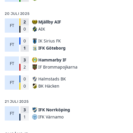
20 JULI 2025
2
Mjällby AIF
FT
AIK
0
0
IK Sirius FK
FT
IFK Göteborg
1
3
Hammarby IF
FT
IF Brommapojkarna
2
0
Halmstads BK
FT
BK Häcken
0
21 JULI 2025
3
IFK Norrköping
FT
IFK Värnamo
1