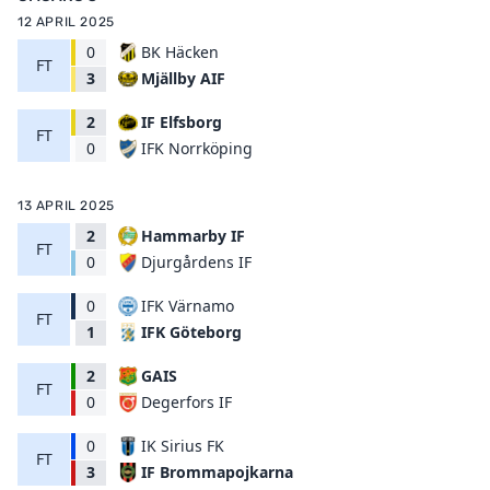
12 APRIL 2025
0
BK Häcken
FT
Mjällby AIF
3
2
IF Elfsborg
FT
IFK Norrköping
0
13 APRIL 2025
2
Hammarby IF
FT
Djurgårdens IF
0
0
IFK Värnamo
FT
IFK Göteborg
1
2
GAIS
FT
Degerfors IF
0
0
IK Sirius FK
FT
IF Brommapojkarna
3