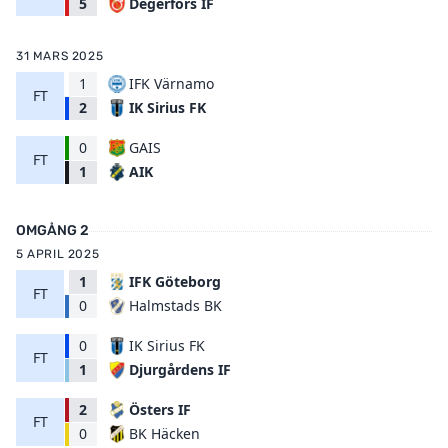
Degerfors IF
5
31 MARS 2025
1
IFK Värnamo
FT
IK Sirius FK
2
0
GAIS
FT
AIK
1
OMGÅNG 2
5 APRIL 2025
1
IFK Göteborg
FT
Halmstads BK
0
0
IK Sirius FK
FT
Djurgårdens IF
1
2
Östers IF
FT
BK Häcken
0