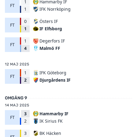
1
Hammarby IF
FT
IFK Norrköping
1
0
Östers IF
FT
IF Elfsborg
1
1
Degerfors IF
FT
Malmö FF
4
12 MAJ 2025
1
IFK Göteborg
FT
Djurgårdens IF
2
OMGÅNG 9
14 MAJ 2025
3
Hammarby IF
FT
IK Sirius FK
2
3
BK Häcken
FT