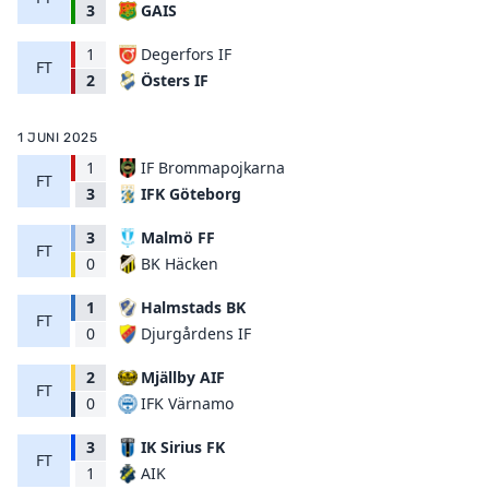
GAIS
3
1
Degerfors IF
FT
Östers IF
2
1 JUNI 2025
1
IF Brommapojkarna
FT
IFK Göteborg
3
3
Malmö FF
FT
BK Häcken
0
1
Halmstads BK
FT
Djurgårdens IF
0
2
Mjällby AIF
FT
IFK Värnamo
0
3
IK Sirius FK
FT
AIK
1