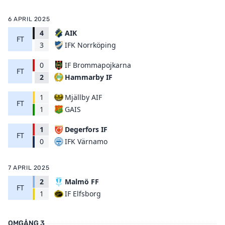
6 APRIL 2025
4
AIK
FT
IFK Norrköping
3
0
IF Brommapojkarna
FT
Hammarby IF
2
1
Mjällby AIF
FT
GAIS
1
1
Degerfors IF
FT
IFK Värnamo
0
7 APRIL 2025
2
Malmö FF
FT
IF Elfsborg
1
OMGÅNG 3