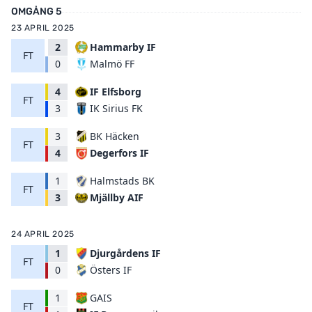
OMGÅNG 5
23 APRIL 2025
2
Hammarby IF
FT
Malmö FF
0
4
IF Elfsborg
FT
IK Sirius FK
3
3
BK Häcken
FT
Degerfors IF
4
1
Halmstads BK
FT
Mjällby AIF
3
24 APRIL 2025
1
Djurgårdens IF
FT
Östers IF
0
1
GAIS
FT