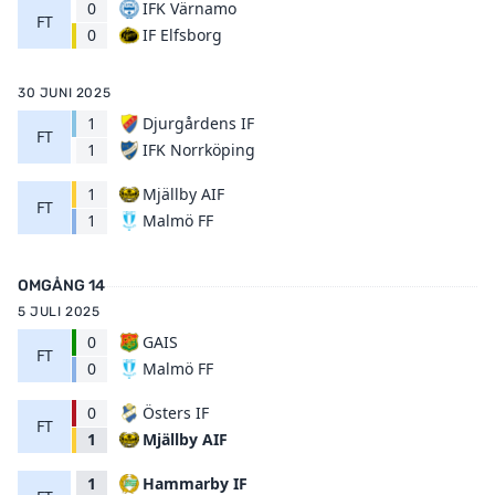
0
IFK Värnamo
FT
IF Elfsborg
0
30 JUNI 2025
1
Djurgårdens IF
FT
IFK Norrköping
1
1
Mjällby AIF
FT
Malmö FF
1
OMGÅNG 14
5 JULI 2025
0
GAIS
FT
Malmö FF
0
0
Östers IF
FT
Mjällby AIF
1
1
Hammarby IF