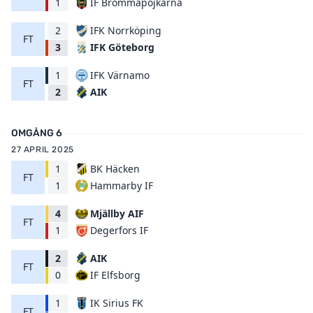
IF Brommapojkarna
1
2
IFK Norrköping
FT
IFK Göteborg
3
1
IFK Värnamo
FT
AIK
2
OMGÅNG 6
27 APRIL 2025
1
BK Häcken
FT
Hammarby IF
1
4
Mjällby AIF
FT
Degerfors IF
1
2
AIK
FT
IF Elfsborg
0
1
IK Sirius FK
FT