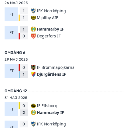
26 MAJ 2025
1
IFK Norrköping
FT
Mjällby AIF
1
1
Hammarby IF
FT
Degerfors IF
0
OMGÅNG 6
29 MAJ 2025
0
IF Brommapojkarna
FT
Djurgårdens IF
1
OMGÅNG 12
31 MAJ 2025
0
IF Elfsborg
FT
Hammarby IF
2
0
IFK Norrköping
FT