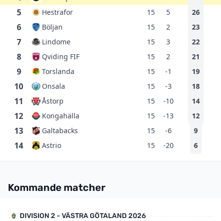
5
Hestrafor
15
5
26
6
Böljan
15
2
23
7
Lindome
15
3
22
8
Qviding FIF
15
2
21
9
Torslanda
15
-1
19
10
Onsala
15
-3
18
11
Åstorp
15
-10
14
12
Kongahälla
15
-13
12
13
Galtabacks
15
-6
9
14
Astrio
15
-20
6
Kommande matcher
DIVISION 2 - VÄSTRA GÖTALAND 2026