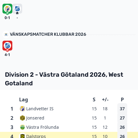
0-1
-
VÄNSKAPSMATCHER KLUBBAR 2026
4-1
Division 2 - Västra Götaland 2026, West
Gotaland
Lag
S
+/-
P
1
Landvetter IS
15
18
37
2
Jonsered
15
1
27
3
Västra Frölunda
15
12
26
4
Dalstorps
15
10
26