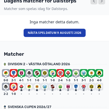
Dagens matcher för Dalstorps
Matcher som spelas idag för Dalstorps.
Inga matcher detta datum.
NÄSTA SPELDATUM 9 AUGUSTI 2026
Matcher
DIVISION 2 - VÄSTRA GÖTALAND 2026
0-0
2-1
4-1
1-1
1-0
1-1
1-0
2-4
1-3
1-1
3-1
2-3
4-0
2-2
1-0
-
-
-
-
-
-
-
-
-
-
-
SVENSKA CUPEN 2026/27