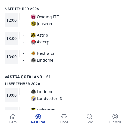
6 SEPTEMBER 2026
-
Qviding FIF
12:00
Jonsered
-
-
Astrio
13:00
Åstorp
-
-
Hestrafor
13:00
Lindome
-
VÄSTRA GÖTALAND - 21
11 SEPTEMBER 2026
-
Lindome
19:00
Landvetter IS
-
-
Dalstorps
19:30
Västra Frölunda
-
Hem
Resultat
Tippa
Sök
Din sida