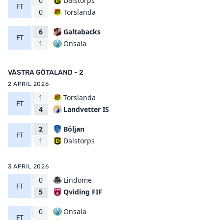
0
Dalstorps
FT
Torslanda
0
6
Galtabacks
FT
Onsala
1
VÄSTRA GÖTALAND - 2
2 APRIL 2026
1
Torslanda
FT
Landvetter IS
4
2
Böljan
FT
Dalstorps
1
3 APRIL 2026
0
Lindome
FT
Qviding FIF
5
0
Onsala
FT