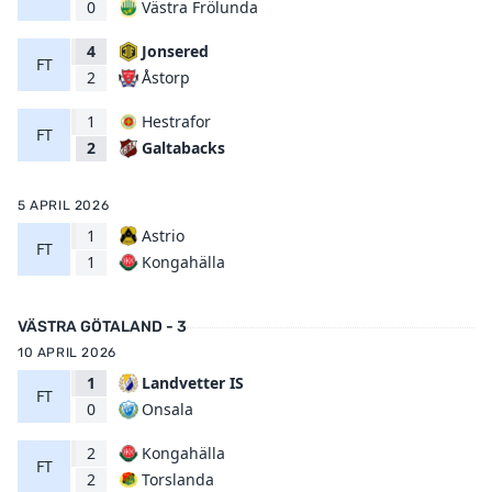
Västra Frölunda
0
4
Jonsered
FT
Åstorp
2
1
Hestrafor
FT
Galtabacks
2
5 APRIL 2026
1
Astrio
FT
Kongahälla
1
VÄSTRA GÖTALAND - 3
10 APRIL 2026
1
Landvetter IS
FT
Onsala
0
2
Kongahälla
FT
Torslanda
2