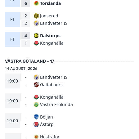
Torslanda
6
2
Jonsered
FT
Landvetter IS
2
4
Dalstorps
FT
Kongahälla
1
VÄSTRA GÖTALAND - 17
14 AUGUSTI 2026
-
Landvetter IS
19:00
Galtabacks
-
-
Kongahälla
19:00
Västra Frölunda
-
-
Böljan
19:00
Åstorp
-
-
Hestrafor