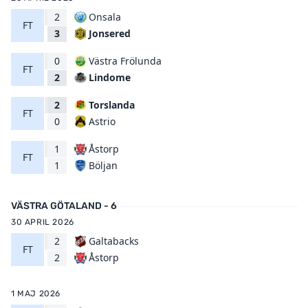
2
Onsala
FT
Jonsered
3
0
Västra Frölunda
FT
Lindome
2
2
Torslanda
FT
Astrio
0
1
Åstorp
FT
Böljan
1
VÄSTRA GÖTALAND - 6
30 APRIL 2026
2
Galtabacks
FT
Åstorp
2
1 MAJ 2026