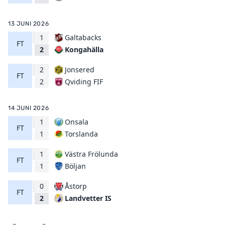
13 JUNI 2026
1
Galtabacks
FT
Kongahälla
2
2
Jonsered
FT
Qviding FIF
2
14 JUNI 2026
1
Onsala
FT
Torslanda
1
1
Västra Frölunda
FT
Böljan
1
0
Åstorp
FT
Landvetter IS
2