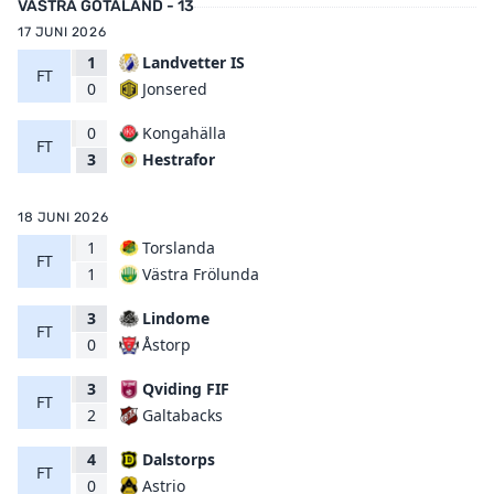
VÄSTRA GÖTALAND - 13
17 JUNI 2026
1
Landvetter IS
FT
Jonsered
0
0
Kongahälla
FT
Hestrafor
3
18 JUNI 2026
1
Torslanda
FT
Västra Frölunda
1
3
Lindome
FT
Åstorp
0
3
Qviding FIF
FT
Galtabacks
2
4
Dalstorps
FT
Astrio
0