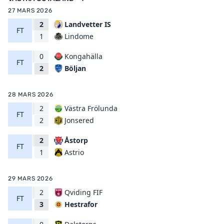
27 MARS 2026
2
Landvetter IS
FT
Lindome
1
0
Kongahälla
FT
Böljan
2
28 MARS 2026
2
Västra Frölunda
FT
Jonsered
2
2
Åstorp
FT
Astrio
1
29 MARS 2026
2
Qviding FIF
FT
Hestrafor
3