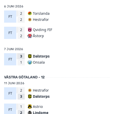
6 JUNI 2026
2
Torslanda
FT
Hestrafor
2
2
Qviding FIF
FT
Åstorp
2
7 JUNI 2026
3
Dalstorps
FT
Onsala
1
VÄSTRA GÖTALAND - 12
11 JUNI 2026
2
Hestrafor
FT
Dalstorps
3
1
Astrio
FT
Lindome
2