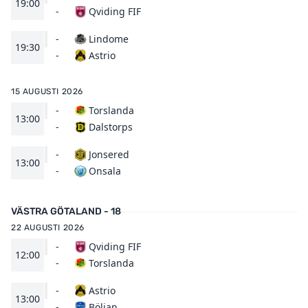
19:00
Qviding FIF
-
-
Lindome
19:30
Astrio
-
15 AUGUSTI 2026
-
Torslanda
13:00
Dalstorps
-
-
Jonsered
13:00
Onsala
-
VÄSTRA GÖTALAND - 18
22 AUGUSTI 2026
-
Qviding FIF
12:00
Torslanda
-
-
Astrio
13:00
Böljan
-