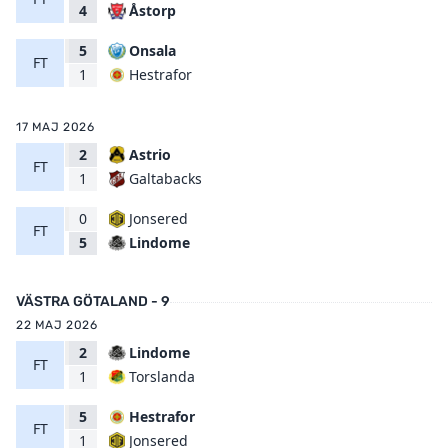
Åstorp
4
5
Onsala
FT
Hestrafor
1
17 MAJ 2026
2
Astrio
FT
Galtabacks
1
0
Jonsered
FT
Lindome
5
VÄSTRA GÖTALAND - 9
22 MAJ 2026
2
Lindome
FT
Torslanda
1
5
Hestrafor
FT
Jonsered
1