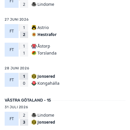
FT
Lindome
2
27 JUNI 2026
1
Astrio
FT
Hestrafor
2
1
Åstorp
FT
Torslanda
1
28 JUNI 2026
1
Jonsered
FT
Kongahälla
0
VÄSTRA GÖTALAND - 15
31 JULI 2026
2
Lindome
FT
Jonsered
3