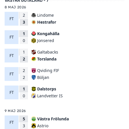
VÄSTRA GÖTALAND - 7
8 MAJ 2026
2
Lindome
FT
Hestrafor
3
1
Kongahälla
FT
Jonsered
0
1
Galtabacks
FT
Torslanda
2
2
Qviding FIF
FT
Böljan
2
1
Dalstorps
FT
Landvetter IS
0
9 MAJ 2026
5
Västra Frölunda
FT
Astrio
3