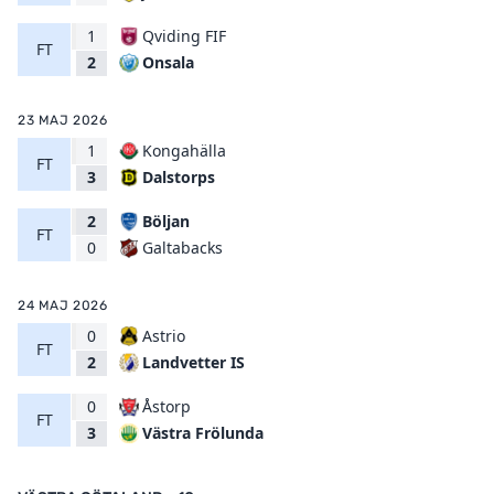
1
Qviding FIF
FT
Onsala
2
23 MAJ 2026
1
Kongahälla
FT
Dalstorps
3
2
Böljan
FT
Galtabacks
0
24 MAJ 2026
0
Astrio
FT
Landvetter IS
2
0
Åstorp
FT
Västra Frölunda
3