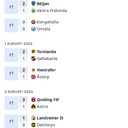
2
Böljan
FT
Västra Frölunda
1
0
Kongahälla
FT
Onsala
0
1 AUGUSTI 2026
2
Torslanda
FT
Galtabacks
1
2
Hestrafor
FT
Åstorp
1
2 AUGUSTI 2026
3
Qviding FIF
FT
Astrio
1
1
Landvetter IS
FT
Dalstorps
0