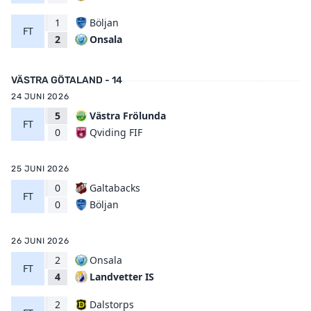
1
Böljan
FT
Onsala
2
VÄSTRA GÖTALAND - 14
24 JUNI 2026
5
Västra Frölunda
FT
Qviding FIF
0
25 JUNI 2026
0
Galtabacks
FT
Böljan
0
26 JUNI 2026
2
Onsala
FT
Landvetter IS
4
2
Dalstorps