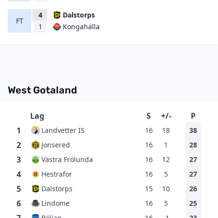
4
Dalstorps
FT
Kongahälla
1
West Gotaland
Lag
S
+/-
P
1
Landvetter IS
16
18
38
2
Jonsered
16
1
28
3
Västra Frölunda
16
12
27
4
Hestrafor
16
5
27
5
Dalstorps
15
10
26
6
Lindome
16
5
25
Böljan
16
-1
23