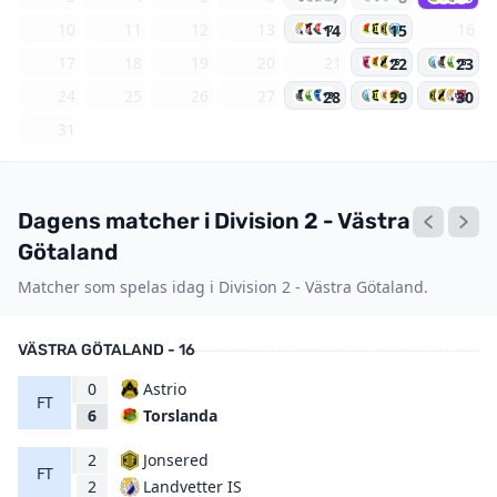
10
11
12
13
16
14
15
+7
17
18
19
20
21
22
23
+5
+3
24
25
26
27
28
29
30
+3
31
Dagens matcher i Division 2 - Västra
Götaland
Matcher som spelas idag i Division 2 - Västra Götaland.
VÄSTRA GÖTALAND - 16
0
Astrio
FT
Torslanda
6
2
Jonsered
FT
Landvetter IS
2