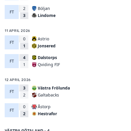
2
Böljan
FT
Lindome
3
11 APRIL 2026
0
Astrio
FT
Jonsered
1
4
Dalstorps
FT
Qviding FIF
1
12 APRIL 2026
3
Västra Frölunda
FT
Galtabacks
2
0
Åstorp
FT
Hestrafor
2
VÄSTRA GÖTALAND - 4