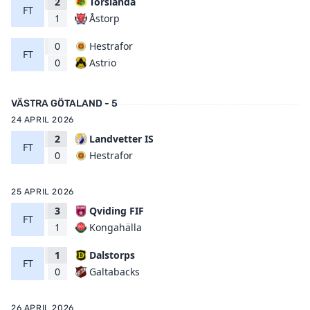
2
Torslanda
FT
Åstorp
1
0
Hestrafor
FT
Astrio
0
VÄSTRA GÖTALAND - 5
24 APRIL 2026
2
Landvetter IS
FT
Hestrafor
0
25 APRIL 2026
3
Qviding FIF
FT
Kongahälla
1
1
Dalstorps
FT
Galtabacks
0
26 APRIL 2026