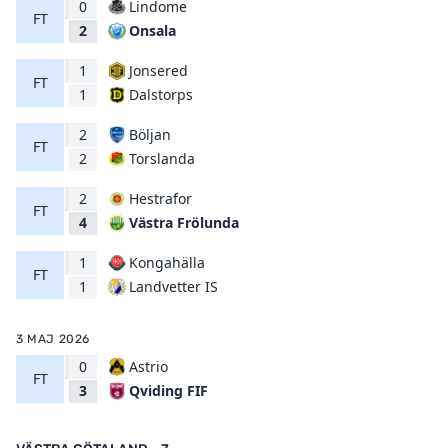
0
Lindome
FT
Onsala
2
1
Jonsered
FT
Dalstorps
1
2
Böljan
FT
Torslanda
2
2
Hestrafor
FT
Västra Frölunda
4
1
Kongahälla
FT
Landvetter IS
1
3 MAJ 2026
0
Astrio
FT
Qviding FIF
3