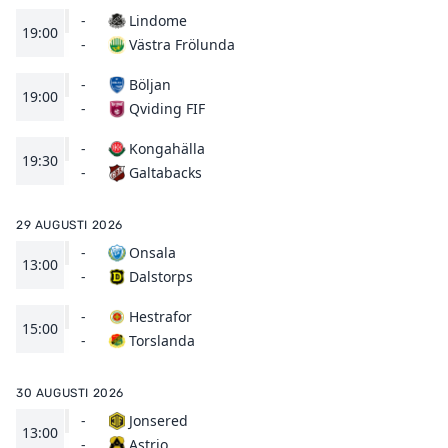
-
Lindome
19:00
Västra Frölunda
-
-
Böljan
19:00
Qviding FIF
-
-
Kongahälla
19:30
Galtabacks
-
29 AUGUSTI 2026
-
Onsala
13:00
Dalstorps
-
-
Hestrafor
15:00
Torslanda
-
30 AUGUSTI 2026
-
Jonsered
13:00
Astrio
-