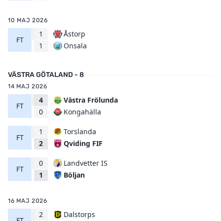
10 MAJ 2026
1
Åstorp
FT
Onsala
1
VÄSTRA GÖTALAND - 8
14 MAJ 2026
4
Västra Frölunda
FT
Kongahälla
0
1
Torslanda
FT
Qviding FIF
2
0
Landvetter IS
FT
Böljan
1
16 MAJ 2026
2
Dalstorps
FT