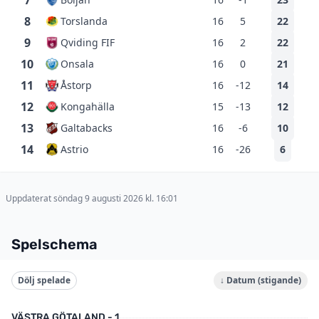
7
8
Torslanda
16
5
22
9
Qviding FIF
16
2
22
10
Onsala
16
0
21
11
Åstorp
16
-12
14
12
Kongahälla
15
-13
12
13
Galtabacks
16
-6
10
14
Astrio
16
-26
6
Uppdaterat söndag 9 augusti 2026 kl. 16:01
Spelschema
Dölj spelade
↓ Datum (stigande)
VÄSTRA GÖTALAND - 1