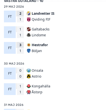
VÄSTRA GÖTALAND - 10
29 MAJ 2026
2
Landvetter IS
FT
Qviding FIF
1
1
Galtabacks
FT
Lindome
1
3
Hestrafor
FT
Böljan
1
30 MAJ 2026
0
Onsala
FT
Astrio
0
1
Kongahälla
FT
Åstorp
1
31 MAJ 2026