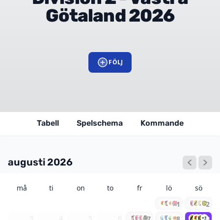
Götaland 2026
FÖLJ
Tabell
Spelschema
Kommande
augusti 2026
må
ti
on
to
fr
lö
sö
1
2
3
4
5
6
7
8
9
+3