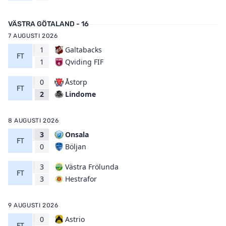
VÄSTRA GÖTALAND - 16
7 AUGUSTI 2026
1
Galtabacks
FT
Qviding FIF
1
0
Åstorp
FT
Lindome
2
8 AUGUSTI 2026
3
Onsala
FT
Böljan
0
3
Västra Frölunda
FT
Hestrafor
3
9 AUGUSTI 2026
0
Astrio
FT