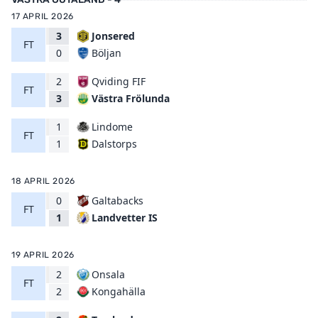
17 APRIL 2026
3
Jonsered
FT
Böljan
0
2
Qviding FIF
FT
Västra Frölunda
3
1
Lindome
FT
Dalstorps
1
18 APRIL 2026
0
Galtabacks
FT
Landvetter IS
1
19 APRIL 2026
2
Onsala
FT
Kongahälla
2