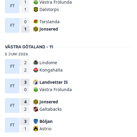
1
Västra Frölunda
FT
Dalstorps
1
0
Torslanda
FT
Jonsered
1
VÄSTRA GÖTALAND - 11
5 JUNI 2026
2
Lindome
FT
Kongahälla
2
3
Landvetter IS
FT
Västra Frölunda
0
4
Jonsered
FT
Galtabacks
2
3
Böljan
FT
Astrio
1