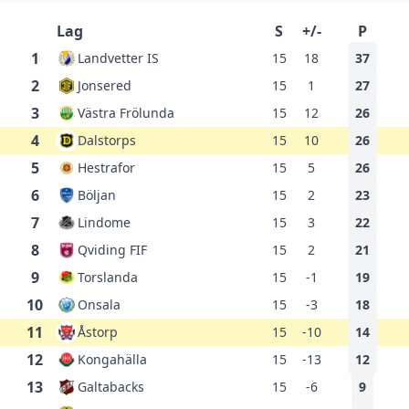
Lag
S
+/-
P
1
Landvetter IS
15
18
37
2
Jonsered
15
1
27
3
Västra Frölunda
15
12
26
4
Dalstorps
15
10
26
5
Hestrafor
15
5
26
6
Böljan
15
2
23
7
Lindome
15
3
22
8
Qviding FIF
15
2
21
9
Torslanda
15
-1
19
10
Onsala
15
-3
18
11
Åstorp
15
-10
14
12
Kongahälla
15
-13
12
13
Galtabacks
15
-6
9