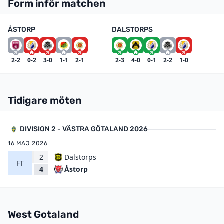
Form inför matchen
ÅSTORP
DALSTORPS
2-2
0-2
3-0
1-1
2-1
2-3
4-0
0-1
2-2
1-0
Tidigare möten
DIVISION 2 - VÄSTRA GÖTALAND 2026
16 MAJ 2026
2
Dalstorps
FT
Åstorp
4
West Gotaland