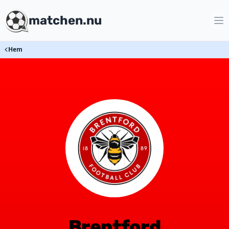
matchen.nu
Hem
Brentford