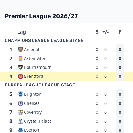
Premier League 2026/27
Lag
S
+/-
P
CHAMPIONS LEAGUE LEAGUE STAGE
1
Arsenal
0
0
0
2
Aston Villa
0
0
0
3
Bournemouth
0
0
0
4
Brentford
0
0
0
EUROPA LEAGUE LEAGUE STAGE
5
Brighton
0
0
0
6
Chelsea
0
0
0
7
Coventry
0
0
0
8
Crystal Palace
0
0
0
9
Everton
0
0
0