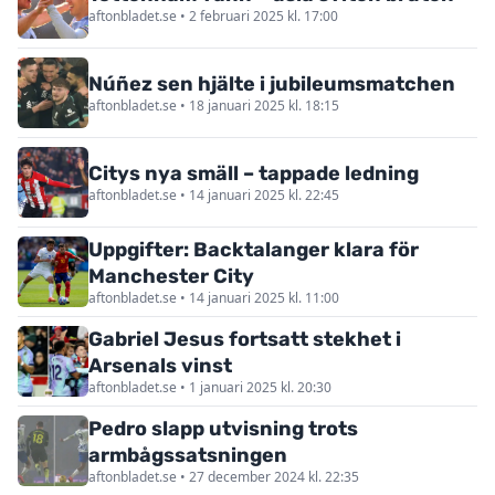
aftonbladet.se • 2 februari 2025 kl. 17:00
Núñez sen hjälte i jubileumsmatchen
aftonbladet.se • 18 januari 2025 kl. 18:15
Citys nya smäll – tappade ledning
aftonbladet.se • 14 januari 2025 kl. 22:45
Uppgifter: Backtalanger klara för
Manchester City
aftonbladet.se • 14 januari 2025 kl. 11:00
Gabriel Jesus fortsatt stekhet i
Arsenals vinst
aftonbladet.se • 1 januari 2025 kl. 20:30
Pedro slapp utvisning trots
armbågssatsningen
aftonbladet.se • 27 december 2024 kl. 22:35