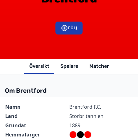
FÖLJ
Översikt
Spelare
Matcher
Om Brentford
Information
Värde
Namn
Brentford F.C.
Land
Storbritannien
Grundat
1889
Hemmafärger