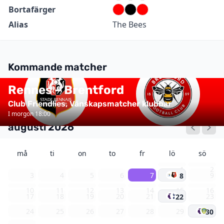
Bortafärger
Alias
The Bees
Kommande matcher
Rennes – Brentford
Bournemouth – Brentford
Club Friendlies, Vänskapsmatcher klubbar
Omgång 4, Premier League
I morgon 18:00
lördag 12 september 2026 kl. 16:00 , Vitality Stadium, Bournemouth
augusti 2026
må
ti
on
to
fr
lö
sö
1
2
3
4
5
6
7
9
8
10
11
12
13
14
15
16
17
18
19
20
21
23
22
24
25
26
27
28
29
30