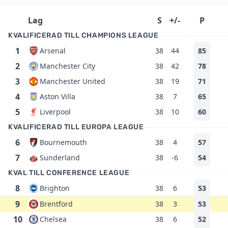
Lag
S
+/-
P
KVALIFICERAD TILL CHAMPIONS LEAGUE
1
Arsenal
38
44
85
2
Manchester City
38
42
78
3
Manchester United
38
19
71
4
Aston Villa
38
7
65
5
Liverpool
38
10
60
KVALIFICERAD TILL EUROPA LEAGUE
6
Bournemouth
38
4
57
7
Sunderland
38
-6
54
KVAL TILL CONFERENCE LEAGUE
8
Brighton
38
6
53
9
Brentford
38
3
53
10
Chelsea
38
6
52