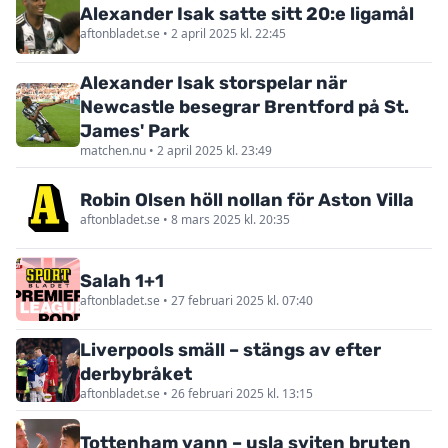
Alexander Isak satte sitt 20:e ligamål
aftonbladet.se • 2 april 2025 kl. 22:45
Alexander Isak storspelar när
Newcastle besegrar Brentford på St.
James' Park
matchen.nu • 2 april 2025 kl. 23:49
Robin Olsen höll nollan för Aston Villa
aftonbladet.se • 8 mars 2025 kl. 20:35
Salah 1+1
aftonbladet.se • 27 februari 2025 kl. 07:40
Liverpools smäll – stängs av efter
derbybråket
aftonbladet.se • 26 februari 2025 kl. 13:15
Tottenham vann – usla sviten bruten