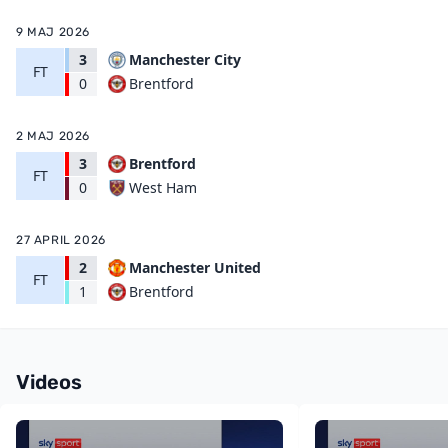
9 MAJ 2026
3
Manchester City
FT
Brentford
0
2 MAJ 2026
3
Brentford
FT
West Ham
0
27 APRIL 2026
2
Manchester United
FT
Brentford
1
Videos