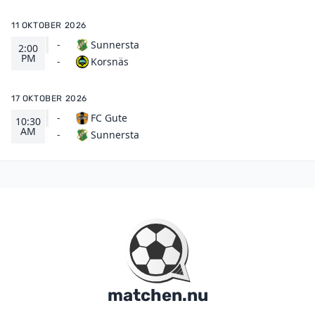
11 OKTOBER 2026
-
Sunnersta
2:00
PM
Korsnäs
-
17 OKTOBER 2026
-
FC Gute
10:30
AM
Sunnersta
-
matchen.nu