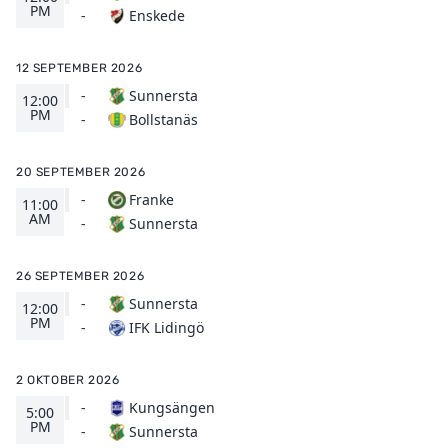
PM
Enskede
-
12 SEPTEMBER 2026
-
Sunnersta
12:00
PM
Bollstanäs
-
20 SEPTEMBER 2026
-
Franke
11:00
AM
Sunnersta
-
26 SEPTEMBER 2026
-
Sunnersta
12:00
PM
IFK Lidingö
-
2 OKTOBER 2026
-
Kungsängen
5:00
PM
Sunnersta
-