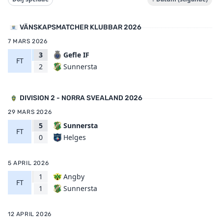
VÄNSKAPSMATCHER KLUBBAR 2026
7 MARS 2026
3
Gefle IF
FT
Sunnersta
2
DIVISION 2 - NORRA SVEALAND 2026
29 MARS 2026
5
Sunnersta
FT
Helges
0
5 APRIL 2026
1
Angby
FT
Sunnersta
1
12 APRIL 2026