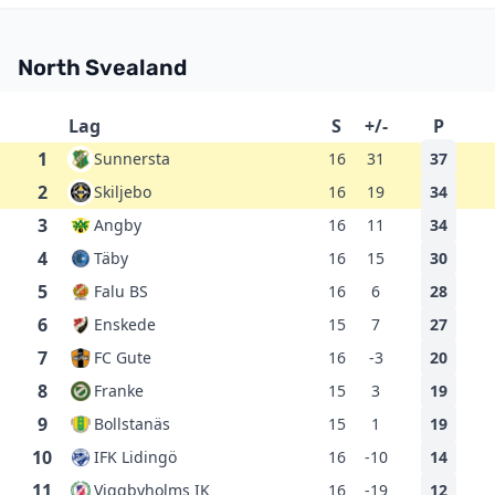
North Svealand
Lag
S
+/-
P
1
Sunnersta
16
31
37
2
Skiljebo
16
19
34
3
Angby
16
11
34
4
Täby
16
15
30
5
Falu BS
16
6
28
6
Enskede
15
7
27
7
FC Gute
16
-3
20
8
Franke
15
3
19
9
Bollstanäs
15
1
19
10
IFK Lidingö
16
-10
14
11
Viggbyholms IK
16
-19
12