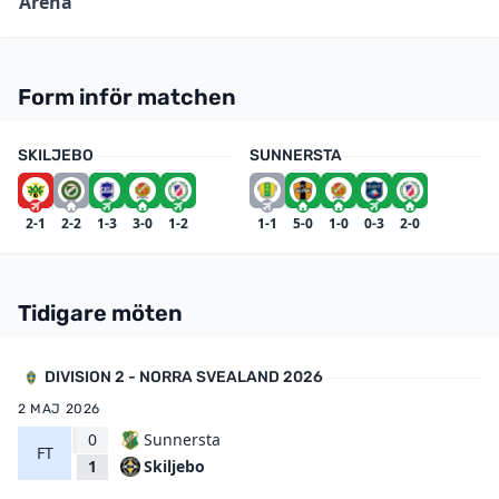
Arena
Form inför matchen
SKILJEBO
SUNNERSTA
2-1
2-2
1-3
3-0
1-2
1-1
5-0
1-0
0-3
2-0
Tidigare möten
DIVISION 2 - NORRA SVEALAND 2026
2 MAJ 2026
0
Sunnersta
FT
Skiljebo
1