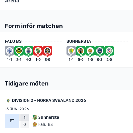
Arena
Form inför matchen
FALU BS
SUNNERSTA
1-1
2-1
4-2
1-0
3-0
1-1
5-0
1-0
0-3
2-0
Tidigare möten
DIVISION 2 - NORRA SVEALAND 2026
13 JUNI 2026
1
Sunnersta
FT
Falu BS
0