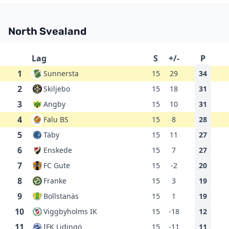
North Svealand
Lag
S
+/-
P
1
Sunnersta
15
29
34
2
Skiljebo
15
18
31
3
Angby
15
10
31
4
Falu BS
15
8
28
5
Täby
15
11
27
6
Enskede
15
7
27
7
FC Gute
15
-2
20
8
Franke
15
3
19
9
Bollstanäs
15
1
19
10
Viggbyholms IK
15
-18
12
11
IFK Lidingö
15
-11
11