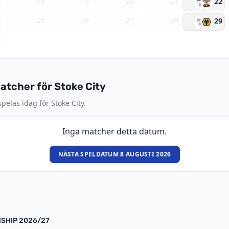
7
18
19
20
21
22
4
25
26
27
28
29
1
tcher för Stoke City
elas idag för Stoke City.
Inga matcher detta datum.
NÄSTA SPELDATUM 8 AUGUSTI 2026
SHIP 2026/27