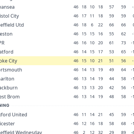
wansea
46
18
10
18
57
59
-
istol City
46
17
11
18
59
59
effield Utd
46
18
6
22
66
66
eston
46
15
15
16
55
62
-
PR
46
16
10
20
61
73
-
tford
46
14
15
17
53
65
-
oke City
46
15
10
21
51
56
-
ortsmouth
46
14
13
19
49
64
-
arlton
46
13
14
19
44
58
-
ackburn
46
13
13
20
42
56
-
est Brom
46
13
14
19
48
58
-
NING
ford United
46
11
14
21
45
59
-
icester
46
12
16
18
58
68
-
effield Wednesday
46
2
12
32
29
89
-