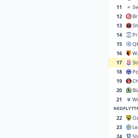
11
S
12
Br
13
Sh
14
Pr
15
Q
16
Wa
17
St
18
P
19
Ch
20
Bl
21
W
NEDFLYTT
22
Ox
23
Le
24
Sh