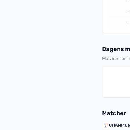
1
2
3
Dagens ma
Matcher som sp
Matcher
CHAMPION