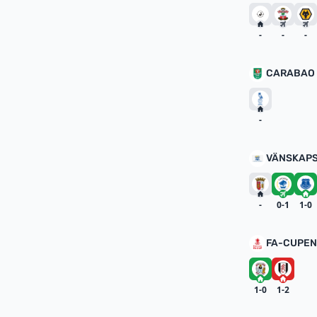
-
-
-
CARABAO 
-
VÄNSKAPS
-
0-1
1-0
FA-CUPEN
1-0
1-2