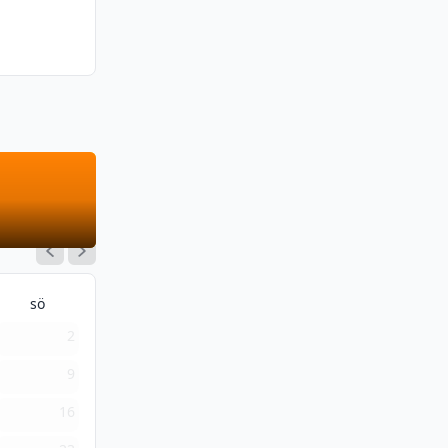
sö
2
9
16