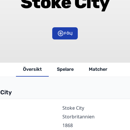
Stoke City
FÖLJ
Översikt
Spelare
Matcher
City
ion
Värde
Stoke City
Storbritannien
1868