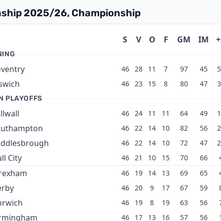
ship 2025/26, Championship
S
V
O
F
GM
IM
+
NING
ventry
46
28
11
7
97
45
5
swich
46
23
15
8
80
47
3
N PLAYOFFS
llwall
46
24
11
11
64
49
1
outhampton
46
22
14
10
82
56
2
ddlesbrough
46
22
14
10
72
47
2
ll City
46
21
10
15
70
66
rexham
46
19
14
13
69
65
erby
46
20
9
17
67
59
orwich
46
19
8
19
63
56
irmingham
46
17
13
16
57
56