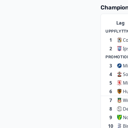
Champion
Lag
UPPFLYTT
1
Co
2
Ip
PROMOTIO
3
Mi
4
S
5
Mi
6
Hu
7
W
8
D
9
N
10
B