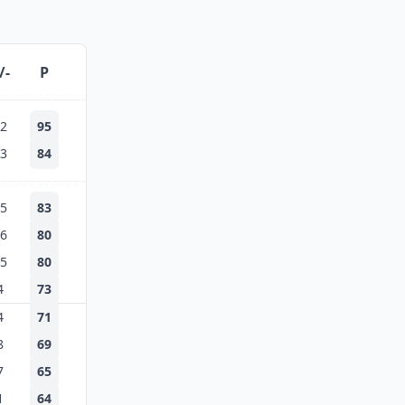
/-
P
2
95
3
84
5
83
6
80
5
80
4
73
4
71
8
69
7
65
1
64