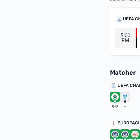
UEFA C
5:00
PM
Matcher
UEFA CHA
8-0
-
EUROPAC