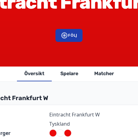
tracht Frankfu
FÖLJ
Översikt
Spelare
Matcher
cht Frankfurt W
ion
Värde
Eintracht Frankfurt W
Tyskland
rger