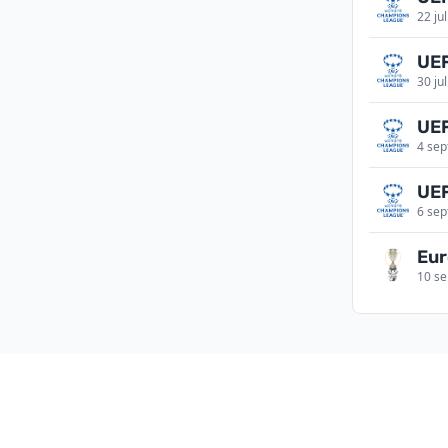
22 ju
UEF
30 ju
UEF
4 sep
UEF
6 sep
Eu
10 se