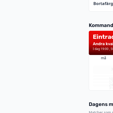
Bortafärg
Kommand
Eintra
augusti 
Andra kva
I dag 19:00 , 
må
1
1
2
3
Dagens ma
Matcher som s