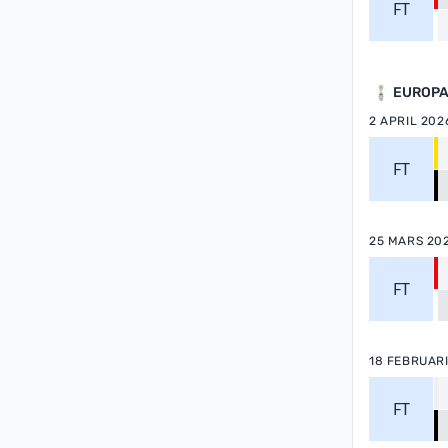
FT
EUROP
2 APRIL 202
FT
25 MARS 20
FT
18 FEBRUARI
FT