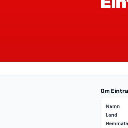
Ein
Om Eintra
Informat
Namn
Land
Hemmafä