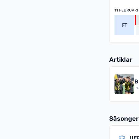
11 FEBRUARI
FT
Artiklar
B
ma
Säsonger
UEF