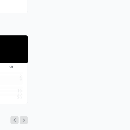
sö
2
9
16
23
30