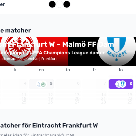
er
e matcher
cht Frankfurt W – Malmö FF Dam
2026
lomgången , UEFA Champions League damer
Stadion am Brentanobad, Frankfurt
ti
on
to
fr
lö
1
3
4
6
7
5
8
0
11
12
13
14
15
7
18
19
20
21
22
4
25
26
27
28
29
1
tcher för Eintracht Frankfurt W
pelas idag för Eintracht Frankfurt W.