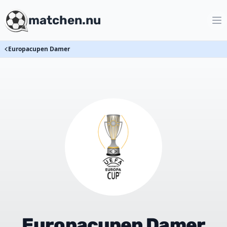
matchen.nu
Europacupen Damer
Europacupen Damer