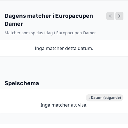
Dagens matcher i Europacupen
Damer
Matcher som spelas idag i Europacupen Damer.
Inga matcher detta datum.
Spelschema
↓ Datum (stigande)
Inga matcher att visa.