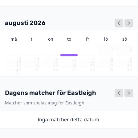
augusti 2026
må
ti
on
to
fr
lö
sö
1
2
3
4
5
6
7
8
9
10
11
12
13
14
15
16
17
18
19
20
21
22
23
24
25
26
27
28
29
30
31
Dagens matcher för Eastleigh
Matcher som spelas idag för Eastleigh.
Inga matcher detta datum.