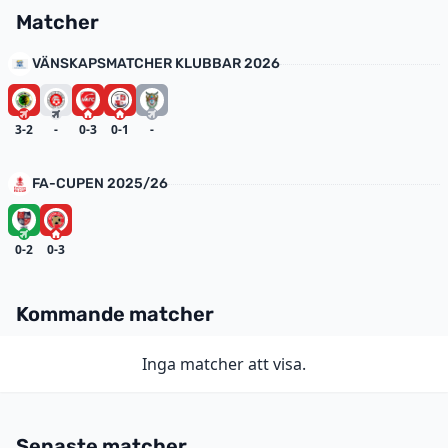
Matcher
VÄNSKAPSMATCHER KLUBBAR 2026
3-2
-
0-3
0-1
-
FA-CUPEN 2025/26
0-2
0-3
Kommande matcher
Inga matcher att visa.
Senaste matcher