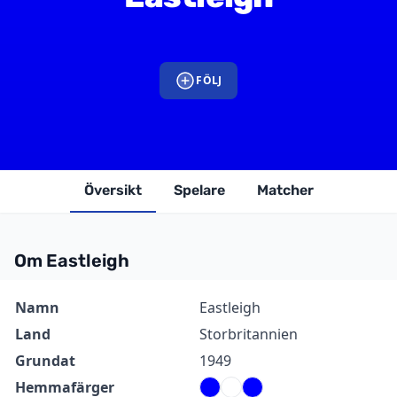
FÖLJ
Översikt
Spelare
Matcher
Om Eastleigh
Information
Värde
Namn
Eastleigh
Land
Storbritannien
Grundat
1949
Hemmafärger