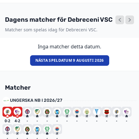
Dagens matcher för Debreceni VSC
Matcher som spelas idag för Debreceni VSC.
Inga matcher detta datum.
NÄSTA SPELDATUM 9 AUGUSTI 2026
Matcher
UNGERSKA NB I 2026/27
0-2
4-2
-
-
-
-
-
-
-
-
-
-
-
-
-
-
-
-
-