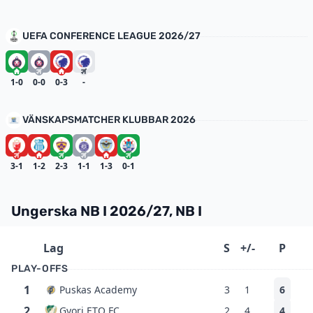
UEFA CONFERENCE LEAGUE 2026/27
1-0
0-0
0-3
-
VÄNSKAPSMATCHER KLUBBAR 2026
3-1
1-2
2-3
1-1
1-3
0-1
Ungerska NB I 2026/27, NB I
Lag
S
+/-
P
PLAY-OFFS
1
Puskas Academy
3
1
6
2
Gyori ETO FC
2
4
4