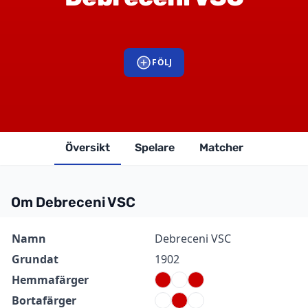
FÖLJ
Översikt
Spelare
Matcher
Om Debreceni VSC
Information
Värde
Namn
Debreceni VSC
Grundat
1902
Hemmafärger
Bortafärger