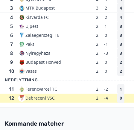
3
MTK Budapest
3
2
4
4
Kisvarda FC
2
2
4
5
Ujpest
2
1
3
6
Zalaegerszegi TE
2
0
3
7
Paks
2
-1
3
8
Nyiregyhaza
2
-3
3
9
Budapest Honved
2
0
2
10
Vasas
2
0
2
NEDFLYTTNING
11
Ferencvarosi TC
2
-2
1
12
Debreceni VSC
2
-4
0
Kommande matcher