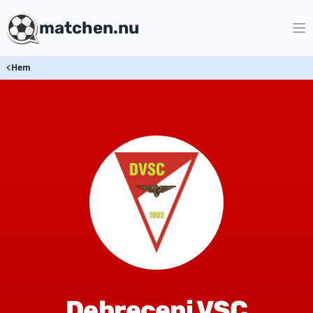
matchen.nu
Hem
Debreceni VSC