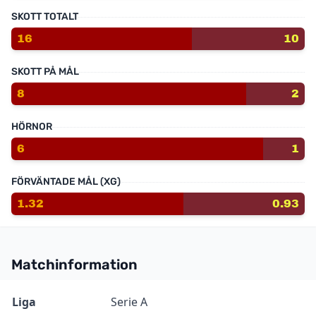
SKOTT TOTALT
16
10
SKOTT PÅ MÅL
8
2
HÖRNOR
6
1
FÖRVÄNTADE MÅL (XG)
1.32
0.93
Matchinformation
Information
Värde
Liga
Serie A