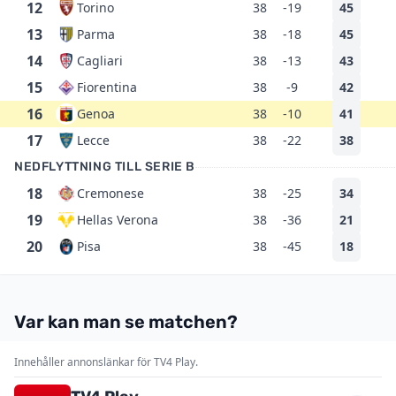
12
Torino
38
-19
45
13
Parma
38
-18
45
14
Cagliari
38
-13
43
15
Fiorentina
38
-9
42
16
Genoa
38
-10
41
17
Lecce
38
-22
38
NEDFLYTTNING TILL SERIE B
18
Cremonese
38
-25
34
19
Hellas Verona
38
-36
21
20
Pisa
38
-45
18
Var kan man se matchen?
Innehåller annonslänkar för TV4 Play.