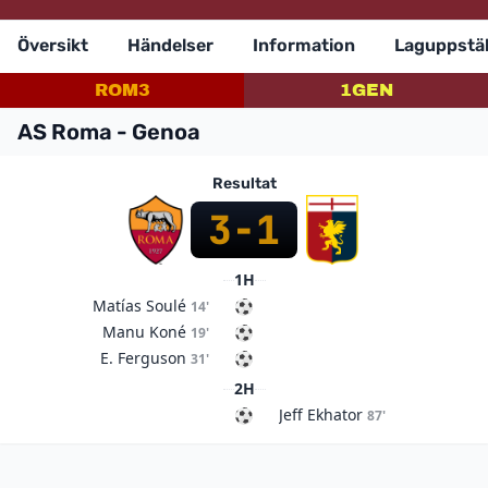
Översikt
Händelser
Information
Laguppstäl
ROM
3
1
GEN
AS Roma - Genoa
Resultat
3
-
1
1H
Matías Soulé
14'
Manu Koné
19'
E. Ferguson
31'
2H
Jeff Ekhator
87'