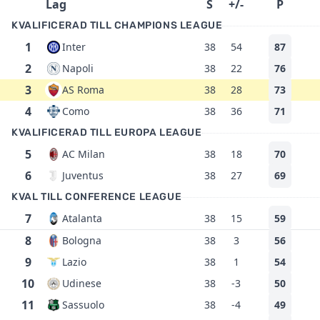
Lag
S
+/-
P
KVALIFICERAD TILL CHAMPIONS LEAGUE
1
Inter
38
54
87
2
Napoli
38
22
76
3
AS Roma
38
28
73
4
Como
38
36
71
KVALIFICERAD TILL EUROPA LEAGUE
5
AC Milan
38
18
70
6
Juventus
38
27
69
KVAL TILL CONFERENCE LEAGUE
7
Atalanta
38
15
59
8
Bologna
38
3
56
9
Lazio
38
1
54
10
Udinese
38
-3
50
11
Sassuolo
38
-4
49