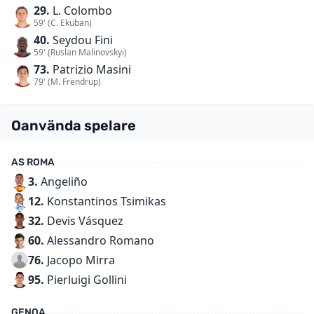
29.
L. Colombo
59' (C. Ekuban)
40.
Seydou Fini
59' (Ruslan Malinovskyi)
73.
Patrizio Masini
79' (M. Frendrup)
Oanvända spelare
AS ROMA
3.
Angeliño
12.
Konstantinos Tsimikas
32.
Devis Vásquez
60.
Alessandro Romano
76.
Jacopo Mirra
95.
Pierluigi Gollini
GENOA