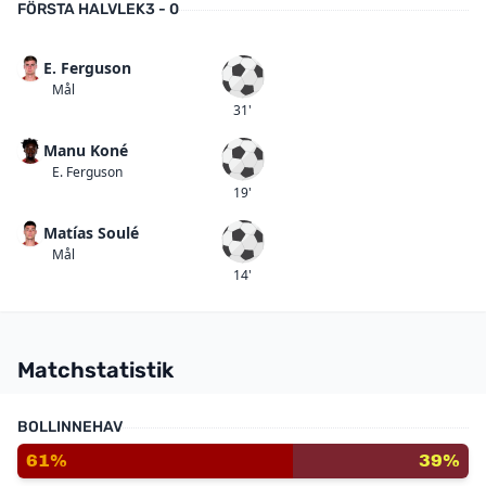
FÖRSTA HALVLEK
3 - 0
E. Ferguson
Mål
Mål
31'
Manu Koné
Mål
E. Ferguson
19'
Matías Soulé
Mål
Mål
14'
Matchstatistik
BOLLINNEHAV
61%
39%