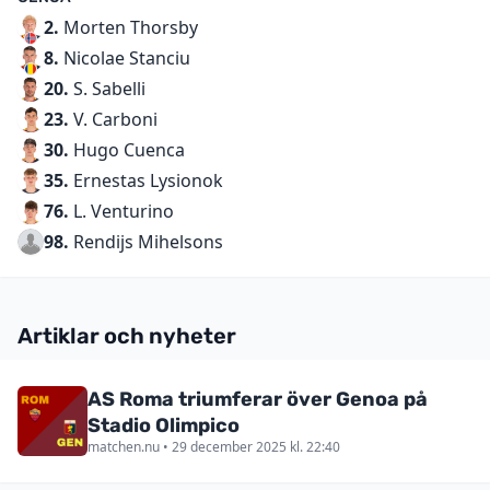
2.
Morten Thorsby
8.
Nicolae Stanciu
20.
S. Sabelli
23.
V. Carboni
30.
Hugo Cuenca
35.
Ernestas Lysionok
76.
L. Venturino
98.
Rendijs Mihelsons
Artiklar och nyheter
AS Roma triumferar över Genoa på
Stadio Olimpico
matchen.nu • 29 december 2025 kl. 22:40