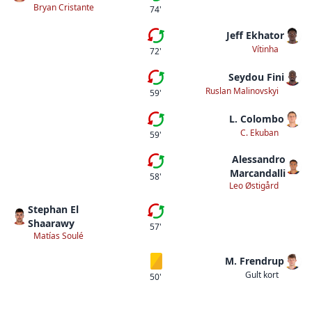
Bryan Cristante
74'
Jeff Ekhator
Fjärde bytet
Vítinha
72'
Seydou Fini
Tredje bytet
Ruslan Malinovskyi
59'
L. Colombo
Andra bytet
C. Ekuban
59'
Alessandro
Första bytet
Marcandalli
58'
Leo Østigård
Stephan El
Första bytet
Shaarawy
57'
Matías Soulé
M. Frendrup
Gult kort
Gult kort
50'