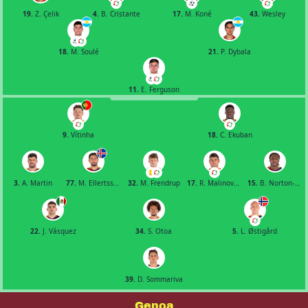
19.
Z. Çelik
4.
B. Cristante
17.
M. Koné
43.
Wesley
18.
M. Soulé
21.
P. Dybala
11.
E. Ferguson
9.
Vítinha
18.
C. Ekuban
3.
A. Martin
77.
M. Ellertsson
32.
M. Frendrup
17.
R. Malinovskyi
15.
B. Norton-Cuffy
22.
J. Vásquez
34.
S. Otoa
5.
L. Østigård
39.
D. Sommariva
Genoa