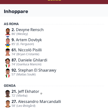
Inhoppare
AS ROMA
2.
Devyne Rensch
86' (Wesley)
9.
Artem Dovbyk
85' (E. Ferguson)
61.
Niccolò Pisilli
74' (Bryan Cristante)
87.
Daniele Ghilardi
74' (Gianluca Mancini)
92.
Stephan El Shaarawy
57' (Matías Soulé)
GENOA
21.
Jeff Ekhator
72' (Vítinha)
27.
Alessandro Marcandalli
58' (Leo Østigård)