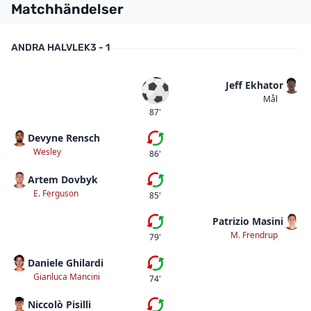
Matchhändelser
ANDRA HALVLEK
3 - 1
Jeff Ekhator
Mål
Mål
87'
Devyne Rensch
Femte bytet
Wesley
86'
Artem Dovbyk
Fjärde bytet
E. Ferguson
85'
Patrizio Masini
Femte bytet
M. Frendrup
79'
Daniele Ghilardi
Tredje bytet
Gianluca Mancini
74'
Niccolò Pisilli
Andra bytet