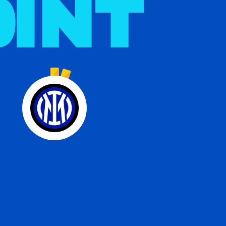
0
INT