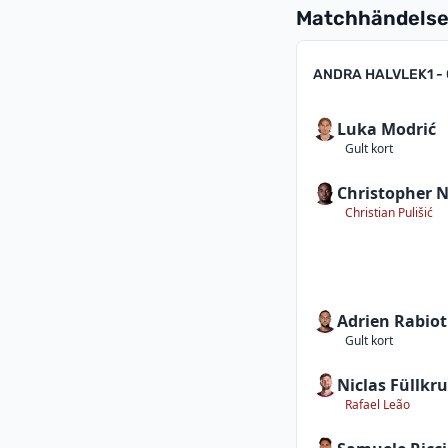
Matchhändelse
ANDRA HALVLEK
1 -
Luka Modrić
Gult kort
Christopher 
Christian Pulišić
Adrien Rabiot
Gult kort
Niclas Füllkr
Rafael Leão