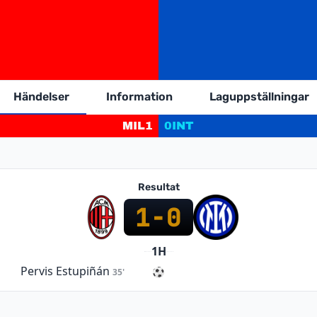
Händelser
Information
Laguppställningar
MIL
1
0
INT
Resultat
1
-
0
1H
Pervis Estupiñán
35'