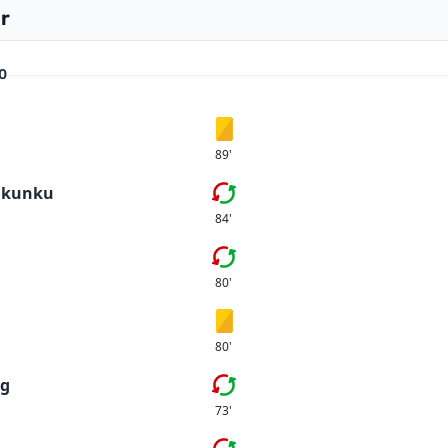
r
 0
Gult kort
89'
Nkunku
Tredje bytet
84'
Femte bytet
80'
Gult kort
80'
ug
Andra bytet
73'