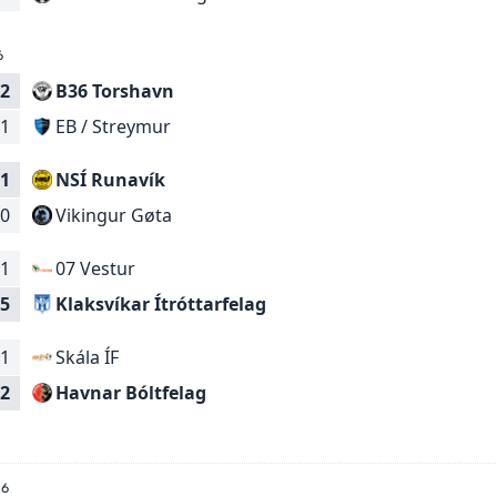
6
2
B36 Torshavn
EB / Streymur
1
1
NSÍ Runavík
Vikingur Gøta
0
1
07 Vestur
Klaksvíkar Ítróttarfelag
5
1
Skála ÍF
Havnar Bóltfelag
2
26