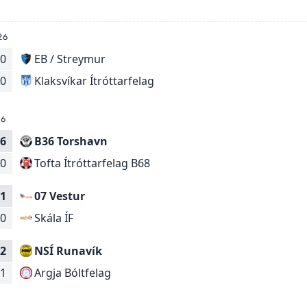
26
0
EB / Streymur
Klaksvíkar Ítróttarfelag
0
26
6
B36 Torshavn
Tofta Ítróttarfelag B68
0
1
07 Vestur
Skála ÍF
0
2
NSÍ Runavík
Argja Bóltfelag
1