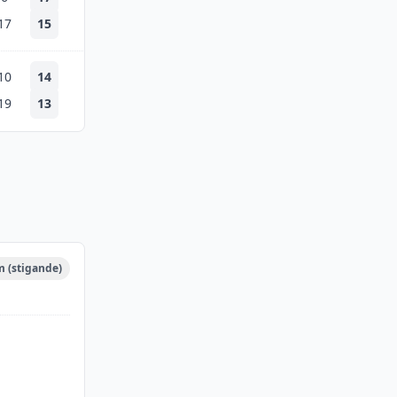
17
15
10
14
19
13
m (stigande)