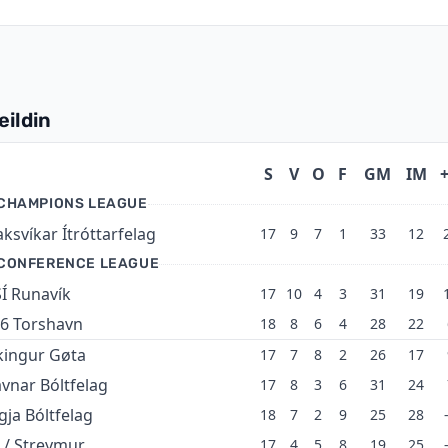
ildin
S
V
O
F
GM
IM
+
 CHAMPIONS LEAGUE
aksvíkar Ítróttarfelag
17
9
7
1
33
12
L CONFERENCE LEAGUE
Í Runavík
17
10
4
3
31
19
6 Torshavn
18
8
6
4
28
22
kingur Gøta
17
7
8
2
26
17
vnar Bóltfelag
17
8
3
6
31
24
gja Bóltfelag
18
7
2
9
25
28
 / Streymur
17
4
5
8
19
25