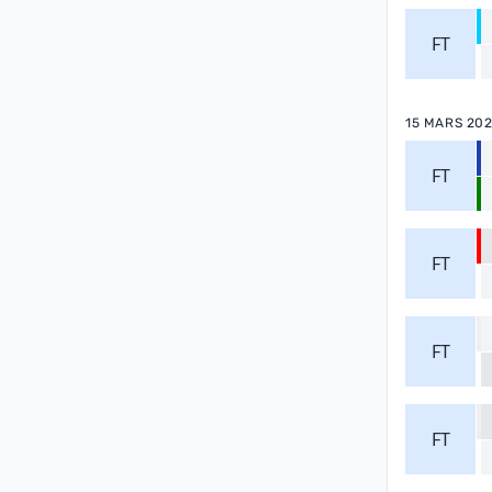
FT
15 MARS 20
FT
FT
FT
FT