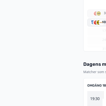
3
10
1
2
3
Dagens ma
Matcher som sp
OMGÅNG 18
19:30