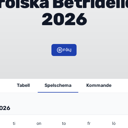
röiska Betrideil
2026
FÖLJ
Tabell
Spelschema
Kommande
2026
ti
on
to
fr
lö