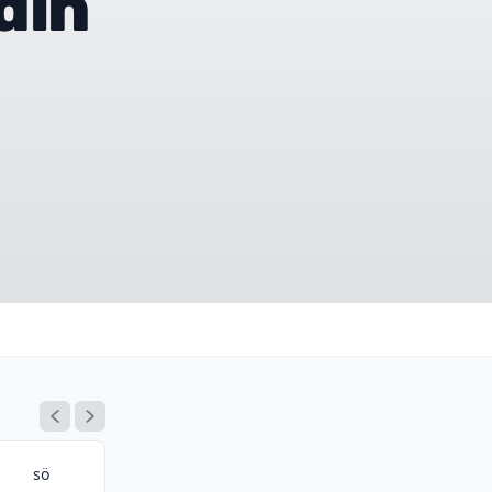
din
sö