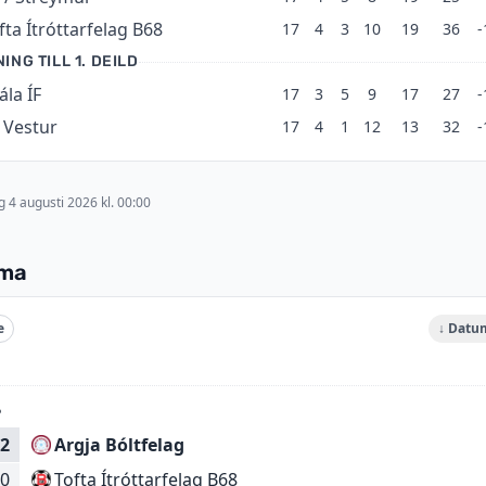
fta Ítróttarfelag B68
17
4
3
10
19
36
-
ING TILL 1. DEILD
ála ÍF
17
3
5
9
17
27
-
 Vestur
17
4
1
12
13
32
-
 4 augusti 2026 kl. 00:00
ema
e
↓ Datu
6
2
Argja Bóltfelag
Tofta Ítróttarfelag B68
0