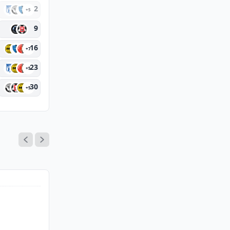
2
+5
9
16
+7
23
+5
30
+5