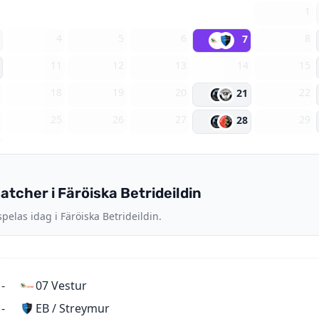
1
4
5
6
8
7
11
12
13
14
15
7
18
19
20
22
21
4
25
26
27
29
28
1
tcher i Färöiska Betrideildin
elas idag i Färöiska Betrideildin.
-
07 Vestur
EB / Streymur
-