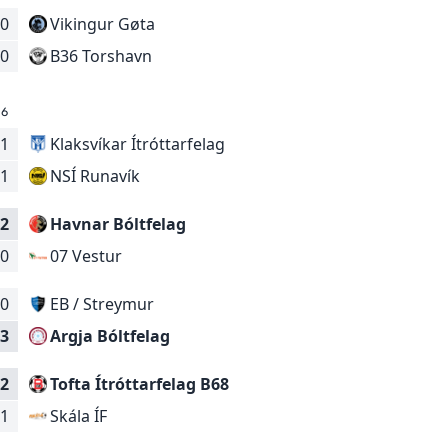
0
Vikingur Gøta
B36 Torshavn
0
26
1
Klaksvíkar Ítróttarfelag
NSÍ Runavík
1
2
Havnar Bóltfelag
07 Vestur
0
0
EB / Streymur
Argja Bóltfelag
3
2
Tofta Ítróttarfelag B68
Skála ÍF
1