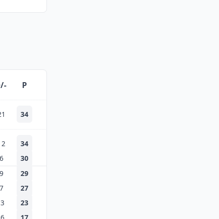
/-
P
21
34
12
34
6
30
9
29
7
27
-3
23
-6
17