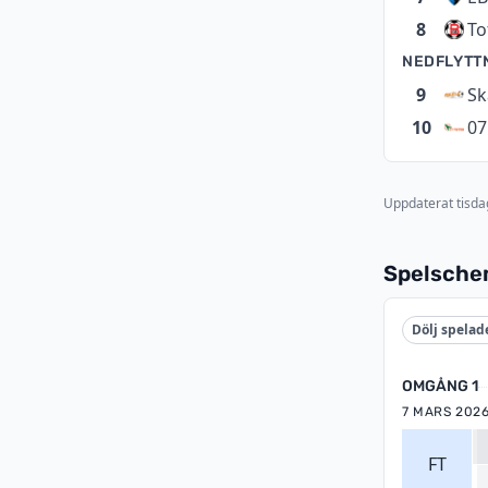
8
To
NEDFLYTTN
9
Sk
10
07
Uppdaterat tisdag
Spelsch
Dölj spelad
OMGÅNG 1
7 MARS 202
FT