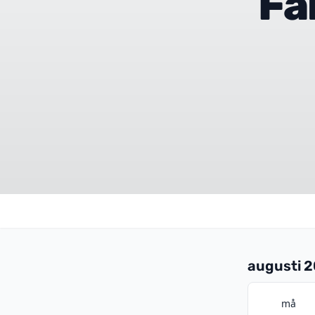
Fä
augusti 
må