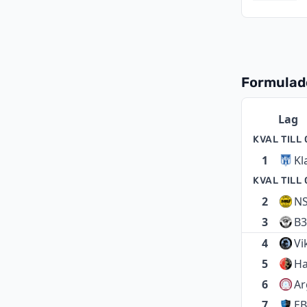
Formulade
Lag
KVAL TILL
1
Kl
KVAL TIL
2
NS
3
B3
4
Vi
5
Ha
6
Ar
7
EB