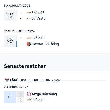
30 AUGUSTI 2026
-
Skála ÍF
4:15
PM
07 Vestur
-
13 SEPTEMBER 2026
-
Skála ÍF
5:30
PM
Havnar Bóltfelag
-
Senaste matcher
FÄRÖISKA BETRIDEILDIN 2026
2 AUGUSTI 2026
3
Argja Bóltfelag
FT
Skála ÍF
2