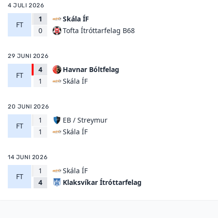
4 JULI 2026
1
Skála ÍF
FT
Tofta Ítróttarfelag B68
0
29 JUNI 2026
4
Havnar Bóltfelag
FT
Skála ÍF
1
20 JUNI 2026
1
EB / Streymur
FT
Skála ÍF
1
14 JUNI 2026
1
Skála ÍF
FT
Klaksvíkar Ítróttarfelag
4