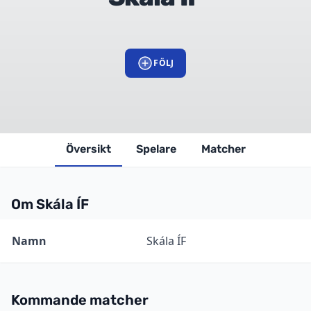
FÖLJ
Översikt
Spelare
Matcher
Om Skála ÍF
Information
Värde
Namn
Skála ÍF
Kommande matcher