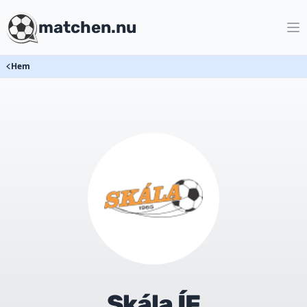
matchen.nu
Hem
Skála ÍF