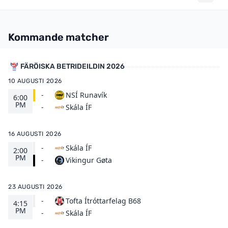
Kommande matcher
FÄRÖISKA BETRIDEILDIN 2026
10 AUGUSTI 2026
-
NSÍ Runavík
6:00
PM
Skála ÍF
-
16 AUGUSTI 2026
-
Skála ÍF
2:00
PM
Vikingur Gøta
-
23 AUGUSTI 2026
-
Tofta Ítróttarfelag B68
4:15
PM
Skála ÍF
-