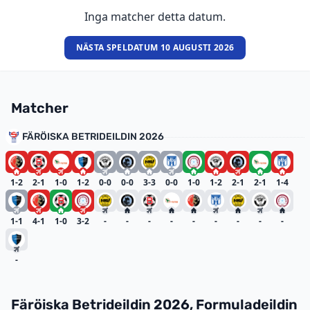
Inga matcher detta datum.
NÄSTA SPELDATUM 10 AUGUSTI 2026
Matcher
FÄRÖISKA BETRIDEILDIN 2026
1-2
2-1
1-0
1-2
0-0
0-0
3-3
0-0
1-0
1-2
2-1
2-1
1-4
1-1
4-1
1-0
3-2
-
-
-
-
-
-
-
-
-
-
Färöiska Betrideildin 2026, Formuladeildin