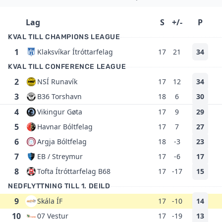
Lag
S
+/-
P
KVAL TILL CHAMPIONS LEAGUE
1
Klaksvíkar Ítróttarfelag
17
21
34
KVAL TILL CONFERENCE LEAGUE
2
NSÍ Runavík
17
12
34
3
B36 Torshavn
18
6
30
4
Vikingur Gøta
17
9
29
5
Havnar Bóltfelag
17
7
27
6
Argja Bóltfelag
18
-3
23
7
EB / Streymur
17
-6
17
8
Tofta Ítróttarfelag B68
17
-17
15
NEDFLYTTNING TILL 1. DEILD
9
Skála ÍF
17
-10
14
10
07 Vestur
17
-19
13