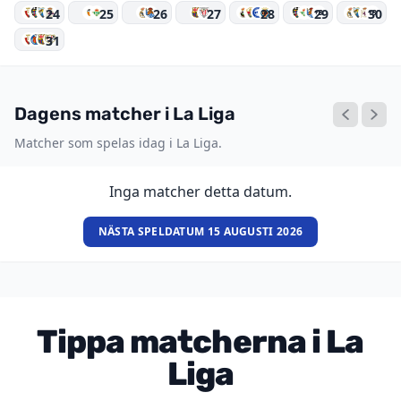
24
25
26
27
28
29
30
+3
+3
31
Dagens matcher i La Liga
Matcher som spelas idag i La Liga.
Inga matcher detta datum.
NÄSTA SPELDATUM 15 AUGUSTI 2026
Tippa matcherna i La
Liga