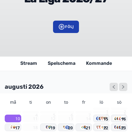
FÖLJ
Stream
Spelschema
Kommande
augusti 2026
må
ti
on
to
fr
lö
sö
1
2
3
4
5
6
7
8
9
10
11
12
13
14
15
16
+3
18
17
19
20
21
22
23
+3
+3