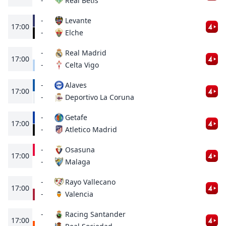
Real Betis
-
-
Levante
17:00
Elche
-
-
Real Madrid
17:00
Celta Vigo
-
-
Alaves
17:00
Deportivo La Coruna
-
-
Getafe
17:00
Atletico Madrid
-
-
Osasuna
17:00
Malaga
-
-
Rayo Vallecano
17:00
Valencia
-
-
Racing Santander
17:00