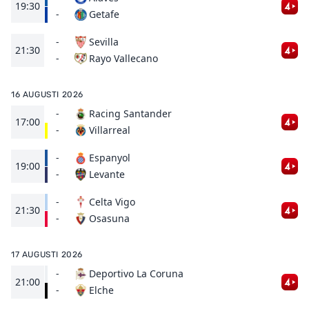
19:30
Getafe
-
-
Sevilla
21:30
Rayo Vallecano
-
16 AUGUSTI 2026
-
Racing Santander
17:00
Villarreal
-
-
Espanyol
19:00
Levante
-
-
Celta Vigo
21:30
Osasuna
-
17 AUGUSTI 2026
-
Deportivo La Coruna
21:00
Elche
-