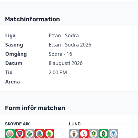
Matchinformation
Information
Värde
Liga
Ettan - Södra
Säsong
Ettan - Södra 2026
Omgång
Södra - 16
Datum
8 augusti 2026
Tid
2:00 PM
Arena
Form inför matchen
SKÖVDE AIK
LUND