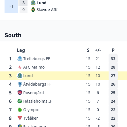
3
Lund
FT
Skövde AIK
0
South
Lag
S
+/-
P
1
Trelleborgs FF
15
21
33
2
AFC Malmö
15
12
28
3
Lund
15
10
27
4
Åtvidabergs FF
15
10
26
5
Rosengård
15
6
25
6
Hässleholms IF
15
7
24
7
Olympic
15
0
22
8
Tvååker
15
-2
22
9
Eskilsminne
15
-3
20