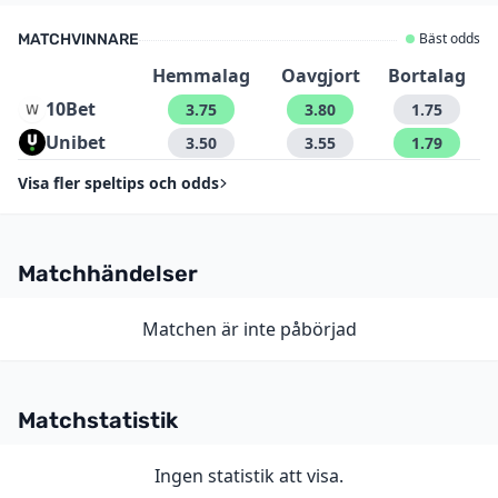
Bäst odds
MATCHVINNARE
Hemmalag
Oavgjort
Bortalag
10Bet
3.75
3.80
1.75
Unibet
3.50
3.55
1.79
Visa fler speltips och odds
Matchhändelser
Matchen är inte påbörjad
Matchstatistik
Ingen statistik att visa.