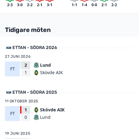
2-3
3-0
2-2
2-1
3-1
1-1
1-4
0-0
2-1
2-2
Tidigare möten
ETTAN - SÖDRA 2026
27 JUNI 2026
2
Lund
FT
Skövde AIK
1
ETTAN - SÖDRA 2025
11 OKTOBER 2025
1
Skövde AIK
FT
Lund
0
19 JUNI 2025