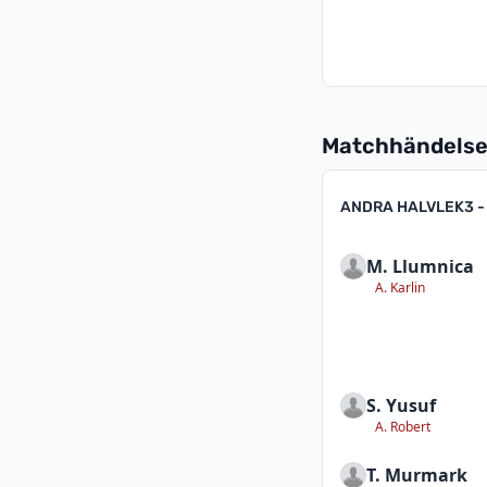
Matchhändelse
ANDRA HALVLEK
3 -
M. Llumnica
A. Karlin
S. Yusuf
A. Robert
T. Murmark