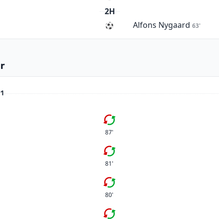
2H
Alfons Nygaard
63'
r
 1
Femte bytet
87'
Tredje bytet
81'
Fjärde bytet
80'
Tredje bytet