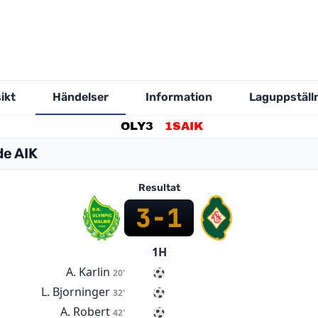
ikt
Händelser
Information
Laguppställ
OLY
3
1
SAIK
de AIK
Resultat
3
-
1
1H
A. Karlin
20'
L. Bjorninger
32'
A. Robert
42'