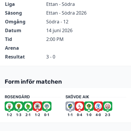
Information
Värde
Liga
Ettan - Södra
Säsong
Ettan - Södra 2026
Omgång
Södra - 12
Datum
14 juni 2026
Tid
2:00 PM
Arena
Resultat
3 - 0
Form inför matchen
ROSENGÅRD
SKÖVDE AIK
1-2
1-3
2-1
1-2
0-1
1-1
0-4
1-0
4-0
2-3