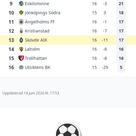
9
Eskilsminne
16
-3
21
10
Jönköpings Södra
15
3
18
11
Ängelholms FF
16
-1
17
12
Kristianstad
16
-7
17
13
Skövde AIK
16
-11
17
14
Laholm
16
-8
16
15
Trollhättan
16
-8
16
16
Utsiktens BK
15
-29
5
Uppdaterad 14 juni 2026 kl. 17:53