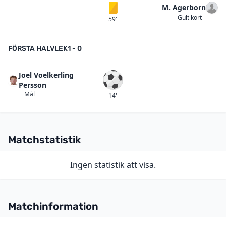
M. Agerborn
Gult kort
Gult kort
59'
FÖRSTA HALVLEK
1 - 0
Joel Voelkerling
Mål
Persson
Mål
14'
Matchstatistik
Ingen statistik att visa.
Matchinformation