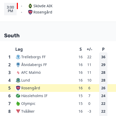
-
Skövde AIK
3:00
PM
Rosengård
-
South
Lag
S
+/-
P
1
Trelleborgs FF
16
22
36
2
Åtvidabergs FF
16
11
29
3
AFC Malmö
16
11
28
4
Lund
16
10
28
5
Rosengård
16
6
26
6
Hässleholms IF
15
7
24
7
Olympic
15
0
22
8
Tvååker
16
-3
22