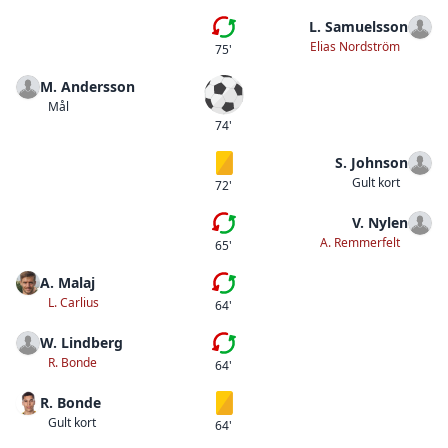
L. Samuelsson
Andra bytet
Elias Nordström
75'
M. Andersson
Mål
Mål
74'
S. Johnson
Gult kort
Gult kort
72'
V. Nylen
Första bytet
A. Remmerfelt
65'
A. Malaj
Andra bytet
L. Carlius
64'
W. Lindberg
Första bytet
R. Bonde
64'
R. Bonde
Gult kort
Gult kort
64'