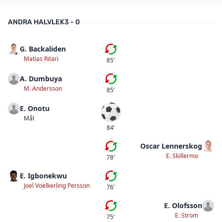
ANDRA HALVLEK
3 - 0
G. Backaliden
Femte bytet
Matias Ritari
85'
A. Dumbuya
Fjärde bytet
M. Andersson
85'
E. Onotu
Mål
Mål
84'
Oscar Lennerskog
Fjärde bytet
E. Skillermo
78'
E. Igbonekwu
Tredje bytet
Joel Voelkerling Persson
76'
E. Olofsson
Tredje bytet
E. Strom
75'