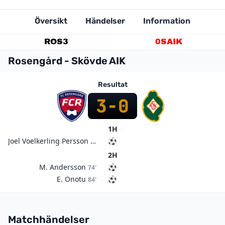
Översikt
Händelser
Information
ROS
3
0
SAIK
Rosengård - Skövde AIK
Resultat
3
-
0
1H
Joel Voelkerling Persson
14'
2H
M. Andersson
74'
E. Onotu
84'
Matchhändelser