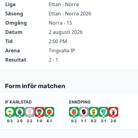
Information
Värde
Liga
Ettan - Norra
Säsong
Ettan - Norra 2026
Omgång
Norra - 15
Datum
2 augusti 2026
Tid
2:00 PM
Arena
Tingvalla IP
Resultat
2 - 1
Form inför matchen
IF KARLSTAD
ENKÖPING
0-3
2-0
2-2
1-0
4-1
0-2
1-1
0-2
3-1
2-0