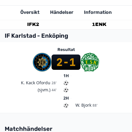
Översikt
Händelser
Information
IFK
2
1
ENK
IF Karlstad - Enköping
Resultat
2
-
1
1H
K. Kack Ofordu
28'
(sjvm.)
44'
2H
W. Bjork
88'
Matchhändelser