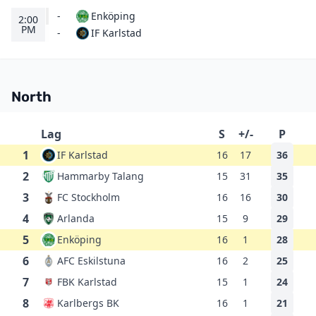
-
Enköping
2:00
PM
IF Karlstad
-
North
Lag
S
+/-
P
1
IF Karlstad
16
17
36
2
Hammarby Talang
15
31
35
3
FC Stockholm
16
16
30
4
Arlanda
15
9
29
5
Enköping
16
1
28
6
AFC Eskilstuna
16
2
25
7
FBK Karlstad
15
1
24
8
Karlbergs BK
16
1
21