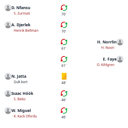
D. Nfansu
Fjärde bytet
S. Zurmati
70'
A. Djerlek
Tredje bytet
Henrik Bellman
70'
H. Norrlin
Andra bytet
H. Noori
61'
E. Faye
Första bytet
O. Kihlgren
61'
N. Jatta
Gult kort
Gult kort
48'
Isaac Höök
Andra bytet
S. Beko
46'
W. Miguel
Första bytet
K. Kack Ofordu
46'