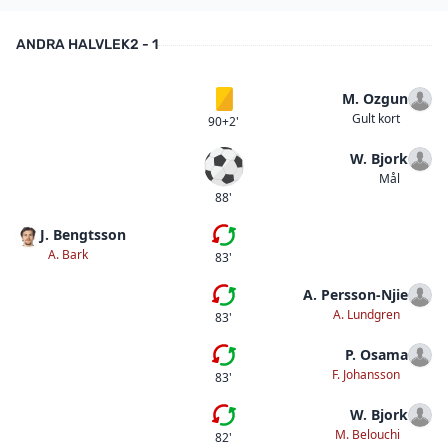
ANDRA HALVLEK
2 - 1
M. Ozgun
Gult kort
Gult kort
90+2'
W. Bjork
Mål
Mål
88'
J. Bengtsson
Femte bytet
A. Bark
83'
A. Persson-Njie
Femte bytet
A. Lundgren
83'
P. Osama
Fjärde bytet
F. Johansson
83'
W. Bjork
Tredje bytet
M. Belouchi
82'