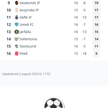
9
Vasalunds IF
16
-8
19
10
Assyriska FF
15
-5
17
11
Gefle IF
16
-15
17
12
Umeå FC
16
-7
16
13
Järfälla
16
-13
15
14
Sollentuna
15
-7
14
15
Stocksund
16
-5
11
16
Piteå
15
-18
9
Uppdaterad 2 augusti 2026 kl. 17:55