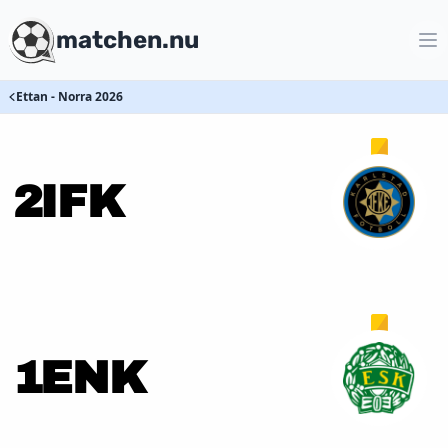
matchen.nu
Ettan - Norra 2026
2
IFK
1
ENK