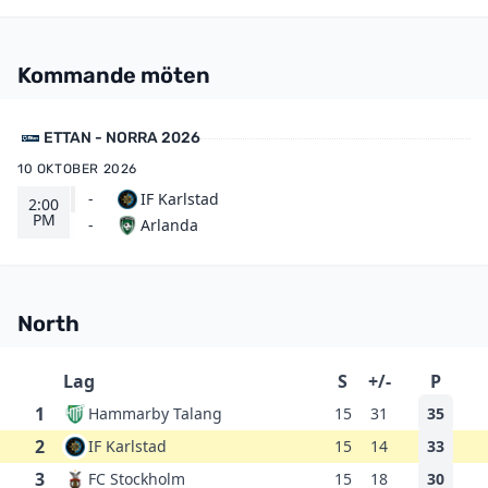
Kommande möten
ETTAN - NORRA 2026
10 OKTOBER 2026
-
IF Karlstad
2:00
PM
Arlanda
-
North
Lag
S
+/-
P
1
Hammarby Talang
15
31
35
2
IF Karlstad
15
14
33
3
FC Stockholm
15
18
30