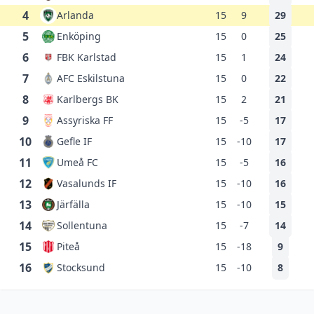
4
Arlanda
15
9
29
5
Enköping
15
0
25
6
FBK Karlstad
15
1
24
7
AFC Eskilstuna
15
0
22
8
Karlbergs BK
15
2
21
9
Assyriska FF
15
-5
17
10
Gefle IF
15
-10
17
11
Umeå FC
15
-5
16
12
Vasalunds IF
15
-10
16
13
Järfälla
15
-10
15
14
Sollentuna
15
-7
14
15
Piteå
15
-18
9
16
Stocksund
15
-10
8