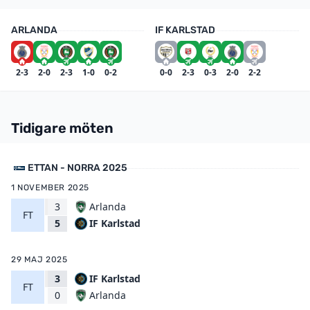
ARLANDA
IF KARLSTAD
2-3
2-0
2-3
1-0
0-2
0-0
2-3
0-3
2-0
2-2
Tidigare möten
ETTAN - NORRA 2025
1 NOVEMBER 2025
3
Arlanda
FT
IF Karlstad
5
29 MAJ 2025
3
IF Karlstad
FT
Arlanda
0