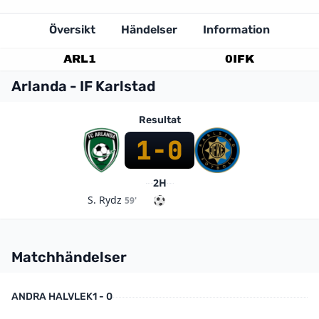
Översikt
Händelser
Information
ARL
1
0
IFK
Arlanda - IF Karlstad
Resultat
1
-
0
2H
S. Rydz
59'
Matchhändelser
ANDRA HALVLEK
1 - 0