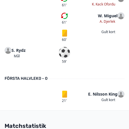
Andra bytet
K. Kack Ofordu
61'
W. Miguel
Första bytet
A. Djerlek
61'
Gult kort
Gult kort
60'
S. Rydz
Mål
Mål
59'
FÖRSTA HALVLEK
0 - 0
E. Nilsson King
Gult kort
Gult kort
21'
Matchstatistik