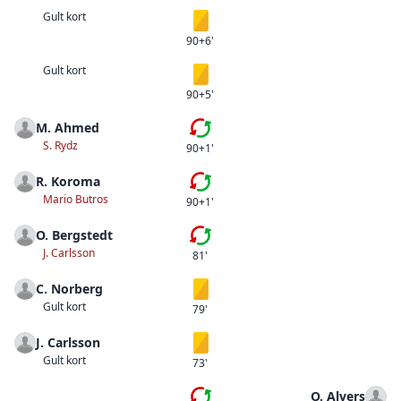
Gult kort
Gult kort
90+6'
Gult kort
Gult kort
90+5'
M. Ahmed
Tredje bytet
S. Rydz
90+1'
R. Koroma
Andra bytet
Mario Butros
90+1'
O. Bergstedt
Första bytet
J. Carlsson
81'
C. Norberg
Gult kort
Gult kort
79'
J. Carlsson
Gult kort
Gult kort
73'
O. Alvers