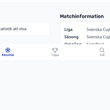
Matchinformation
atistik att visa.
Information
Värde
Liga
Svenska Cu
Säsong
Svenska Cup
Omgång
Semifinal
Datum
17 juni 2026
Resultat
Tippa
Sök
Tid
5:30 PM
Arena
Resultat
0 - 2
tchen
ENKÖPING