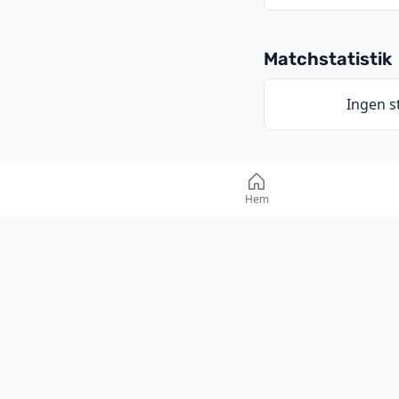
Matchstatistik
Ingen st
Hem
Form inför ma
RÅGSVED