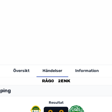
Översikt
Händelser
Information
RÅG
0
2
ENK
öping
Resultat