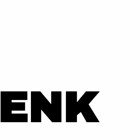
2
ENK