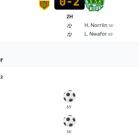
0
-
2
2H
H. Norrlin
56'
L. Nwafor
65'
r
 2
Mål
65'
Mål
56'