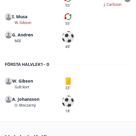
Första bytet
J. Carlsson
55'
I. Musa
Första bytet
W. Gibson
55'
G. Andren
Mål
Mål
49'
FÖRSTA HALVLEK
1 - 0
W. Gibson
Gult kort
Gult kort
33'
A. Johansson
Mål
O. Moczarny
18'