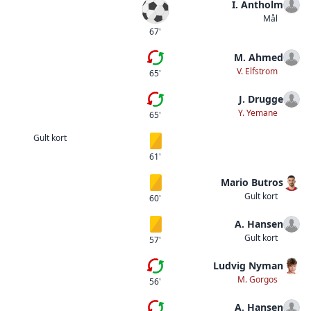
I. Antholm
Mål
Mål
67'
M. Ahmed
Fjärde bytet
V. Elfstrom
65'
J. Drugge
Tredje bytet
Y. Yemane
65'
Gult kort
Gult kort
61'
Mario Butros
Gult kort
Gult kort
60'
A. Hansen
Gult kort
Gult kort
57'
Ludvig Nyman
Andra bytet
M. Gorgos
56'
A. Hansen