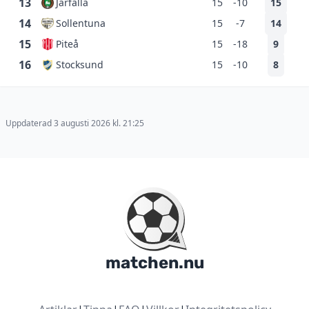
13
Järfälla
15
-10
15
14
Sollentuna
15
-7
14
15
Piteå
15
-18
9
16
Stocksund
15
-10
8
Uppdaterad 3 augusti 2026 kl. 21:25
matchen.nu