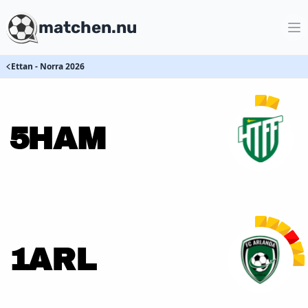
matchen.nu
Ettan - Norra 2026
5
HAM
1
ARL