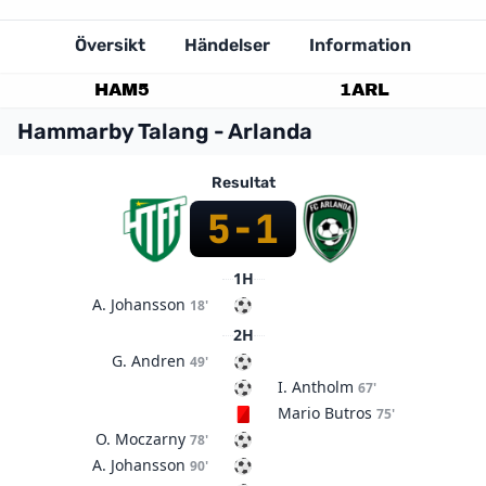
Översikt
Händelser
Information
HAM
5
1
ARL
Hammarby Talang - Arlanda
Resultat
5
-
1
1H
A. Johansson
18'
2H
G. Andren
49'
I. Antholm
67'
Mario Butros
75'
O. Moczarny
78'
A. Johansson
90'