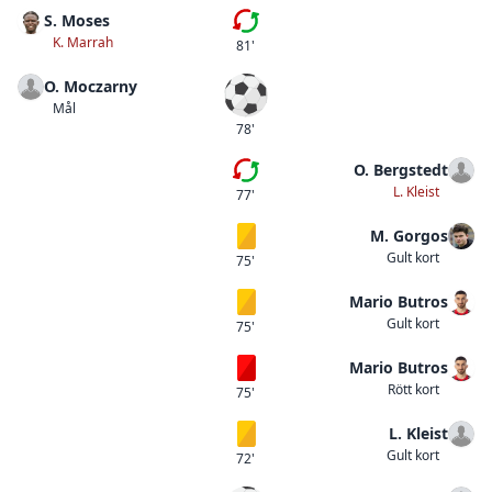
S. Moses
Andra bytet
K. Marrah
81'
O. Moczarny
Mål
Mål
78'
O. Bergstedt
Femte bytet
L. Kleist
77'
M. Gorgos
Gult kort
Gult kort
75'
Mario Butros
Gult kort
Gult kort
75'
Mario Butros
Rött kort
Rött kort
75'
L. Kleist
Gult kort
Gult kort
72'