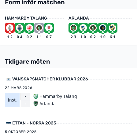
Form inför matchen
HAMMARBY TALANG
ARLANDA
1-2
0-4
0-2
1-1
0-7
2-3
1-0
0-2
1-0
6-1
Tidigare möten
VÄNSKAPSMATCHER KLUBBAR 2026
22 MARS 2026
-
Hammarby Talang
Inst.
Arlanda
-
ETTAN - NORRA 2025
5 OKTOBER 2025