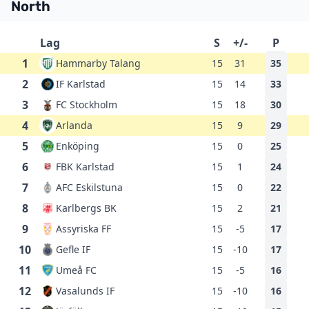
North
Lag
S
+/-
P
1
Hammarby Talang
15
31
35
2
IF Karlstad
15
14
33
3
FC Stockholm
15
18
30
4
Arlanda
15
9
29
5
Enköping
15
0
25
6
FBK Karlstad
15
1
24
7
AFC Eskilstuna
15
0
22
8
Karlbergs BK
15
2
21
9
Assyriska FF
15
-5
17
10
Gefle IF
15
-10
17
11
Umeå FC
15
-5
16
12
Vasalunds IF
15
-10
16