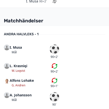
I. Musa
90+2'
Matchhändelser
ANDRA HALVLEK
5 - 1
I. Musa
Mål
Mål
90+2'
L. Krasniqi
Tredje bytet
W. Loqvist
90+2'
Alfons Lohake
Fjärde bytet
G. Andren
90+1'
A. Johansson
Mål
Mål
90'