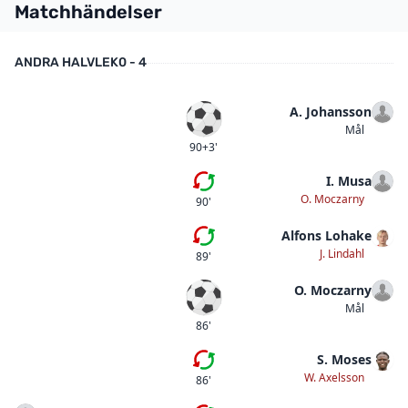
Matchhändelser
ANDRA HALVLEK
0 - 4
A. Johansson
Mål
Mål
90+3'
I. Musa
Femte bytet
O. Moczarny
90'
Alfons Lohake
Fjärde bytet
J. Lindahl
89'
O. Moczarny
Mål
Mål
86'
S. Moses
Tredje bytet
W. Axelsson
86'