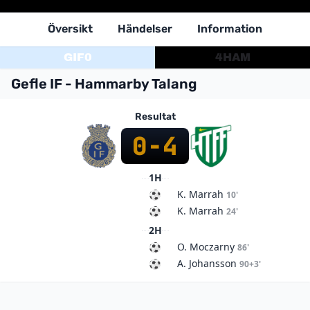
Översikt
Händelser
Information
GIF
0
4
HAM
Gefle IF - Hammarby Talang
Resultat
0
-
4
1H
K. Marrah
10'
K. Marrah
24'
2H
O. Moczarny
86'
A. Johansson
90+3'