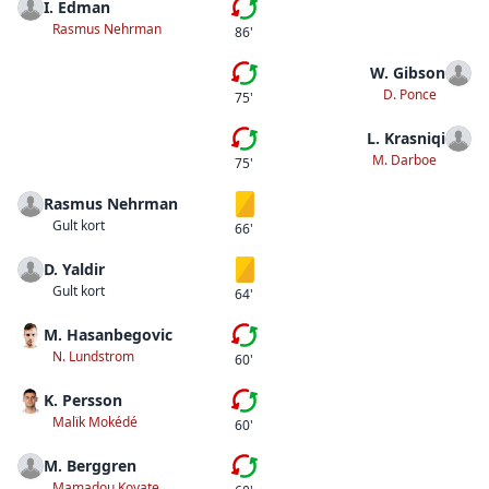
I. Edman
Fjärde bytet
Rasmus Nehrman
86'
W. Gibson
Andra bytet
D. Ponce
75'
L. Krasniqi
Första bytet
M. Darboe
75'
Rasmus Nehrman
Gult kort
Gult kort
66'
D. Yaldir
Gult kort
Gult kort
64'
M. Hasanbegovic
Tredje bytet
N. Lundstrom
60'
K. Persson
Andra bytet
Malïk Mokédé
60'
M. Berggren
Första bytet
Mamadou Koyate