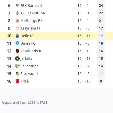
6
FBK Karlstad
15
1
24
7
AFC Eskilstuna
15
0
22
8
Karlbergs BK
16
1
21
9
Assyriska FF
15
-5
17
10
Gefle IF
16
-15
17
11
Umeå FC
15
-5
16
12
Vasalunds IF
15
-10
16
13
Järfälla
16
-13
15
14
Sollentuna
15
-7
14
15
Stocksund
16
-5
11
16
Piteå
15
-18
9
Uppdaterad 6 juni 2026 kl. 17:53