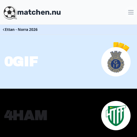
matchen.nu
Ettan - Norra 2026
0
GIF
4
HAM