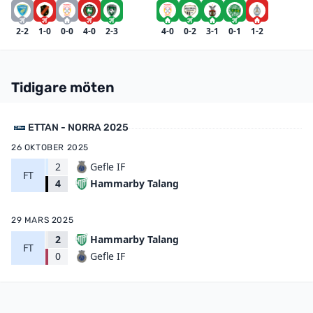
2-2
1-0
0-0
4-0
2-3
4-0
0-2
3-1
0-1
1-2
Tidigare möten
ETTAN - NORRA 2025
26 OKTOBER 2025
2
Gefle IF
FT
Hammarby Talang
4
29 MARS 2025
2
Hammarby Talang
FT
Gefle IF
0