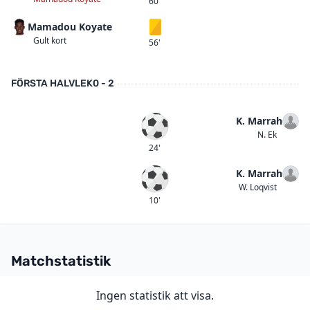
60'
Mamadou Koyate
Gult kort
Gult kort
56'
FÖRSTA HALVLEK
0 - 2
K. Marrah
Mål
N. Ek
24'
K. Marrah
Mål
W. Loqvist
10'
Matchstatistik
Ingen statistik att visa.