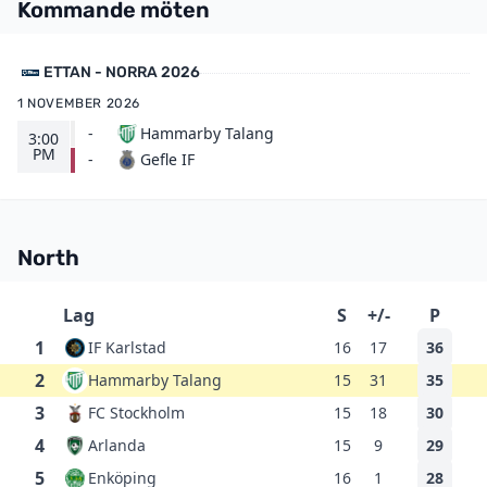
Kommande möten
ETTAN - NORRA 2026
1 NOVEMBER 2026
-
Hammarby Talang
3:00
PM
Gefle IF
-
North
Lag
S
+/-
P
1
IF Karlstad
16
17
36
2
Hammarby Talang
15
31
35
3
FC Stockholm
15
18
30
4
Arlanda
15
9
29
5
Enköping
16
1
28