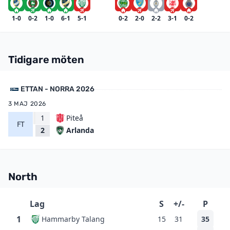
1-0
0-2
1-0
6-1
5-1
0-2
2-0
2-2
3-1
0-2
Tidigare möten
ETTAN - NORRA 2026
3 MAJ 2026
1
Piteå
FT
Arlanda
2
North
Lag
S
+/-
P
1
Hammarby Talang
15
31
35