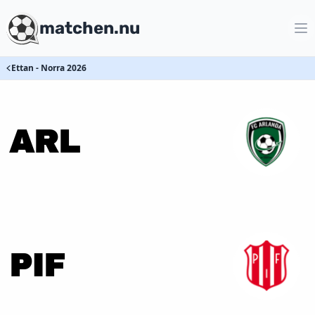
matchen.nu
Ettan - Norra 2026
ARL
PIF