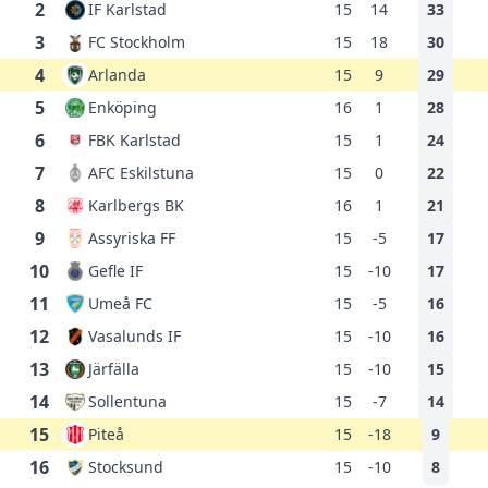
2
IF Karlstad
15
14
33
3
FC Stockholm
15
18
30
4
Arlanda
15
9
29
5
Enköping
16
1
28
6
FBK Karlstad
15
1
24
7
AFC Eskilstuna
15
0
22
8
Karlbergs BK
16
1
21
9
Assyriska FF
15
-5
17
10
Gefle IF
15
-10
17
11
Umeå FC
15
-5
16
12
Vasalunds IF
15
-10
16
13
Järfälla
15
-10
15
14
Sollentuna
15
-7
14
15
Piteå
15
-18
9
16
Stocksund
15
-10
8