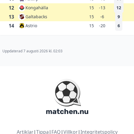
12
Kongahälla
15
-13
12
13
Galtabacks
15
-6
9
14
Astrio
15
-20
6
Uppdaterad 7 augusti 2026 kl. 02:03
matchen.nu
Artiklar
|
Tippa
|
FAQ
|
Villkor
|
Integritetspolicy