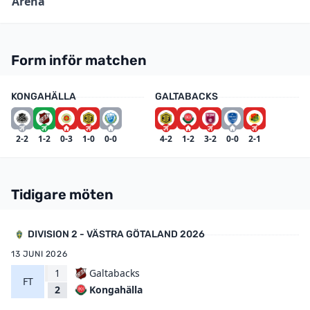
Arena
Form inför matchen
KONGAHÄLLA
GALTABACKS
2-2
1-2
0-3
1-0
0-0
4-2
1-2
3-2
0-0
2-1
Tidigare möten
DIVISION 2 - VÄSTRA GÖTALAND 2026
13 JUNI 2026
1
Galtabacks
FT
Kongahälla
2