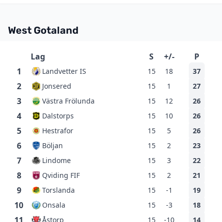
West Gotaland
Lag
S
+/-
P
1
Landvetter IS
15
18
37
2
Jonsered
15
1
27
3
Västra Frölunda
15
12
26
4
Dalstorps
15
10
26
5
Hestrafor
15
5
26
6
Böljan
15
2
23
7
Lindome
15
3
22
8
Qviding FIF
15
2
21
9
Torslanda
15
-1
19
10
Onsala
15
-3
18
11
Åstorp
15
-10
14