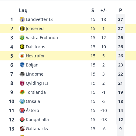
Lag
S
+/-
P
1
Landvetter IS
15
18
37
2
Jonsered
15
1
27
3
Västra Frölunda
15
12
26
4
Dalstorps
15
10
26
5
Hestrafor
15
5
26
6
Böljan
15
2
23
7
Lindome
15
3
22
8
Qviding FIF
15
2
21
9
Torslanda
15
-1
19
10
Onsala
15
-3
18
11
Åstorp
15
-10
14
12
Kongahälla
15
-13
12
13
Galtabacks
15
-6
9