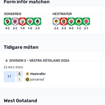
Form inför matchen
JONSERED
HESTRAFOR
4-2
2-2
1-0
1-0
2-3
2-2
2-3
0-3
1-2
2-1
Tidigare möten
DIVISION 2 - VÄSTRA GÖTALAND 2026
22 MAJ 2026
5
Hestrafor
FT
Jonsered
1
West Gotaland