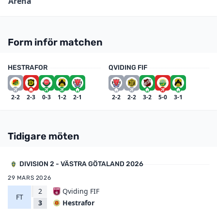
Arena
Form inför matchen
HESTRAFOR
QVIDING FIF
2-2
2-3
0-3
1-2
2-1
2-2
2-2
3-2
5-0
3-1
Tidigare möten
DIVISION 2 - VÄSTRA GÖTALAND 2026
29 MARS 2026
2
Qviding FIF
FT
Hestrafor
3