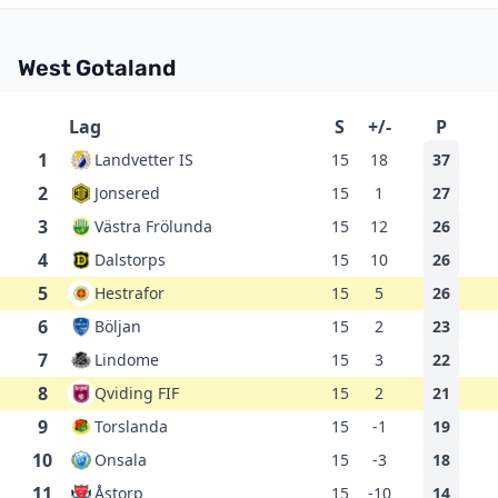
West Gotaland
Lag
S
+/-
P
1
Landvetter IS
15
18
37
2
Jonsered
15
1
27
3
Västra Frölunda
15
12
26
4
Dalstorps
15
10
26
5
Hestrafor
15
5
26
6
Böljan
15
2
23
7
Lindome
15
3
22
8
Qviding FIF
15
2
21
9
Torslanda
15
-1
19
10
Onsala
15
-3
18
11
Åstorp
15
-10
14