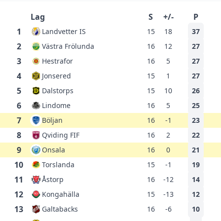
Lag
S
+/-
P
1
Landvetter IS
15
18
37
2
Västra Frölunda
16
12
27
3
Hestrafor
16
5
27
4
Jonsered
15
1
27
5
Dalstorps
15
10
26
6
Lindome
16
5
25
7
Böljan
16
-1
23
8
Qviding FIF
16
2
22
9
Onsala
16
0
21
10
Torslanda
15
-1
19
11
Åstorp
16
-12
14
12
Kongahälla
15
-13
12
13
Galtabacks
16
-6
10