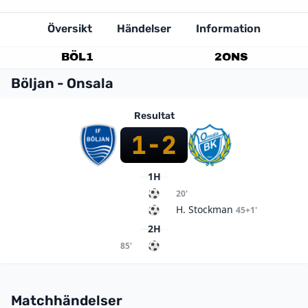
Översikt
Händelser
Information
BÖL
1
2
ONS
Böljan - Onsala
Resultat
1
-
2
1H
20'
H. Stockman
45+1'
2H
85'
Matchhändelser