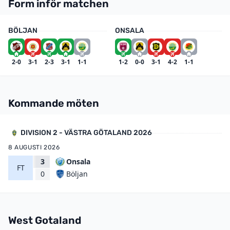
Form inför matchen
BÖLJAN
ONSALA
2-0
3-1
2-3
3-1
1-1
1-2
0-0
3-1
4-2
1-1
Kommande möten
DIVISION 2 - VÄSTRA GÖTALAND 2026
8 AUGUSTI 2026
3
Onsala
FT
Böljan
0
West Gotaland