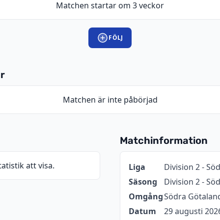
Matchen startar om 3 veckor
FÖLJ
r
Matchen är inte påbörjad
Matchinformation
atistik att visa.
Information
Värde
Liga
Division 2 - Sö
Säsong
Division 2 - S
Omgång
Södra Götaland
Datum
29 augusti 202