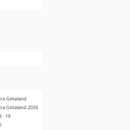
dra Götaland
ödra Götaland 2026
 - 19
6