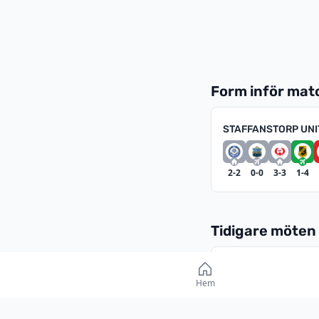
Form inför ma
STAFFANSTORP UNI
2-2
0-0
3-3
1-4
Tidigare möten
DIVISION 2 - S
Hem
11 APRIL 2026
3