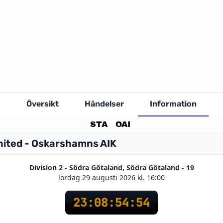
Översikt
Händelser
Information
STA
OAI
nited - Oskarshamns AIK
Division 2 - Södra Götaland, Södra Götaland - 19
lördag 29 augusti 2026 kl. 16:00
23
:
08
:
54
:
53