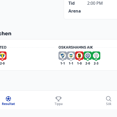
Tid
2:00 PM
Arena
tchen
TED
OSKARSHAMNS AIK
2-0
1-1
1-1
1-0
2-0
2-3
ÖDRA GÖTALAND 2026
Resultat
Tippa
Sök
Oskarshamns AIK