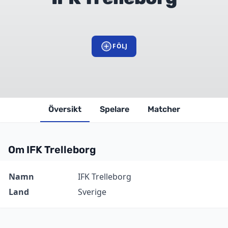
FÖLJ
Översikt
Spelare
Matcher
Om IFK Trelleborg
Information
Värde
Namn
IFK Trelleborg
Land
Sverige