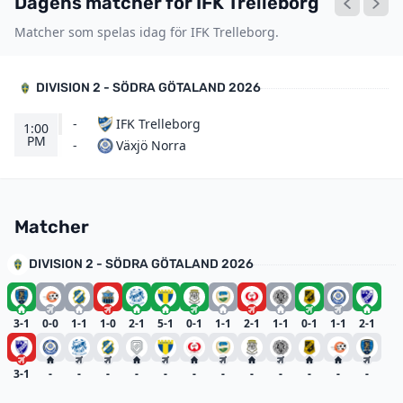
Dagens matcher för IFK Trelleborg
Matcher som spelas idag för IFK Trelleborg.
DIVISION 2 - SÖDRA GÖTALAND 2026
-
IFK Trelleborg
1:00
PM
Växjö Norra
-
Matcher
DIVISION 2 - SÖDRA GÖTALAND 2026
3-1
0-0
1-1
1-0
2-1
5-1
0-1
1-1
2-1
1-1
0-1
1-1
2-1
3-1
-
-
-
-
-
-
-
-
-
-
-
-