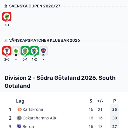
SVENSKA CUPEN 2026/27
2-1
VÄNSKAPSMATCHER KLUBBAR 2026
2-0
-
0-1
1-2
-
Division 2 - Södra Götaland 2026, South
Gotaland
Lag
S
+/-
P
1
Karlskrona
16
21
36
2
Oskarshamns AIK
16
16
30
3
Berga
16
13
27