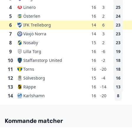
4
Linero
16
3
25
5
Österlen
16
2
24
6
IFK Trelleborg
14
6
23
7
Växjö Norra
14
3
23
8
Nosaby
15
2
23
9
Lilla Torg
16
-6
19
10
Staffanstorp United
16
-2
18
11
Torns
16
-20
18
12
Sölvesborg
15
-4
16
13
Räppe
16
-14
13
14
Karlshamn
16
-20
8
Kommande matcher