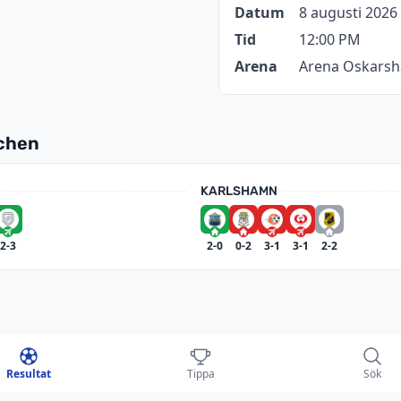
Datum
8 augusti 2026
Tid
12:00 PM
Arena
Arena Oskars
tchen
KARLSHAMN
2-3
2-0
0-2
3-1
3-1
2-2
ÖDRA GÖTALAND 2026
Resultat
Tippa
Sök