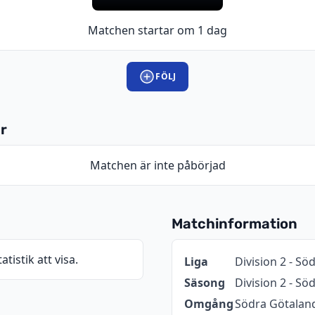
Matchen startar om 1 dag
FÖLJ
r
Matchen är inte påbörjad
Matchinformation
atistik att visa.
Information
Värde
Liga
Division 2 - Sö
Säsong
Division 2 - S
Omgång
Södra Götaland