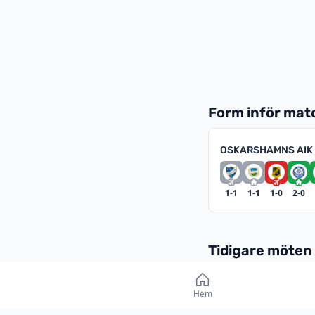
Form inför ma
OSKARSHAMNS AIK
1-1
1-1
1-0
2-0
Tidigare möten
DIVISION 2 - S
Hem
14 MAJ 2026