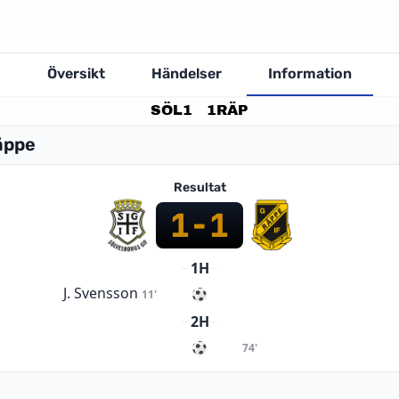
Översikt
Händelser
Information
SÖL
1
1
RÄP
äppe
Resultat
1
-
1
1H
J. Svensson
11'
2H
74'