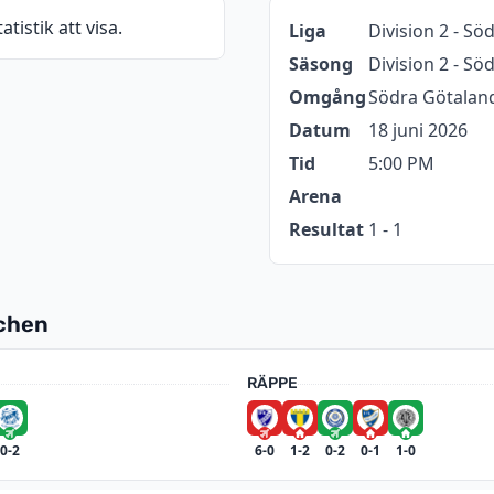
atistik att visa.
Information
Värde
Liga
Division 2 - Sö
Säsong
Division 2 - S
Omgång
Södra Götaland
Datum
18 juni 2026
Tid
5:00 PM
Arena
Resultat
1 - 1
tchen
RÄPPE
0-2
6-0
1-2
0-2
0-1
1-0