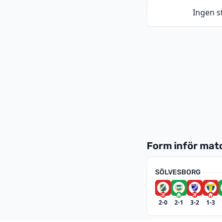
Ingen st
Form inför ma
SÖLVESBORG
2-0
2-1
3-2
1-3