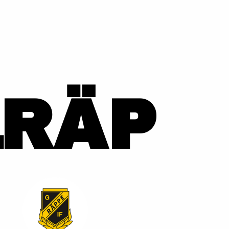
1
RÄP