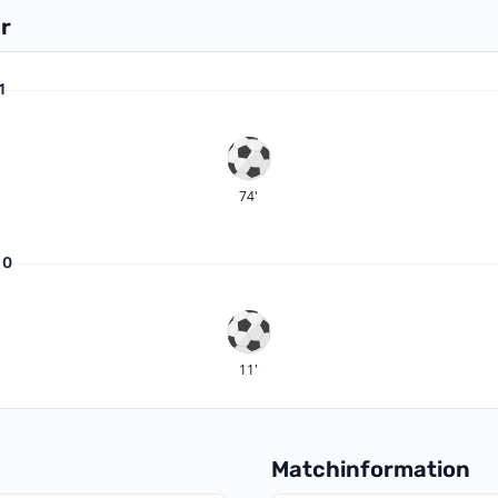
r
1
Mål
74'
 0
Mål
11'
Matchinformation