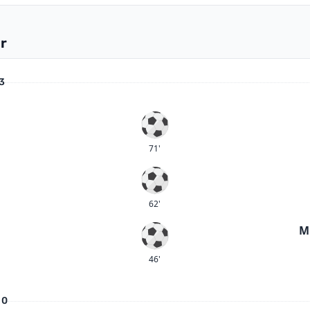
r
 3
Mål
71'
Mål
62'
M
Mål
46'
 0