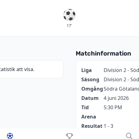
Mål
17'
Matchinformation
atistik att visa.
Information
Värde
Liga
Division 2 - Sö
Säsong
Division 2 - S
Omgång
Södra Götaland
Datum
4 juni 2026
Tid
5:30 PM
Arena
Resultat
1 - 3