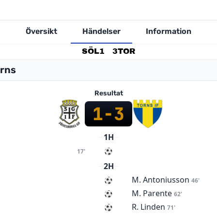
Översikt
Händelser
Information
SÖL
1
3
TOR
orns
Resultat
1
-
3
1H
17'
2H
M. Antoniusson
46'
M. Parente
62'
R. Linden
71'