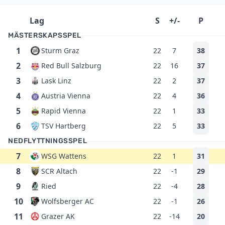
Lag
S
+/-
P
MÄSTERSKAPSSPEL
1
Sturm Graz
22
7
38
2
Red Bull Salzburg
22
16
37
3
Lask Linz
22
2
37
4
Austria Vienna
22
4
36
5
Rapid Vienna
22
1
33
6
TSV Hartberg
22
5
33
NEDFLYTTNINGSSPEL
7
WSG Wattens
22
1
31
8
SCR Altach
22
-1
29
9
Ried
22
-4
28
10
Wolfsberger AC
22
-1
26
11
Grazer AK
22
-14
20