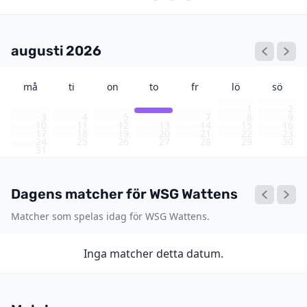
augusti 2026
må
ti
on
to
fr
lö
sö
1
2
3
4
5
6
7
8
9
10
11
12
13
14
15
16
17
18
19
20
21
22
23
24
25
26
27
28
29
30
31
Dagens matcher för WSG Wattens
Matcher som spelas idag för WSG Wattens.
Inga matcher detta datum.