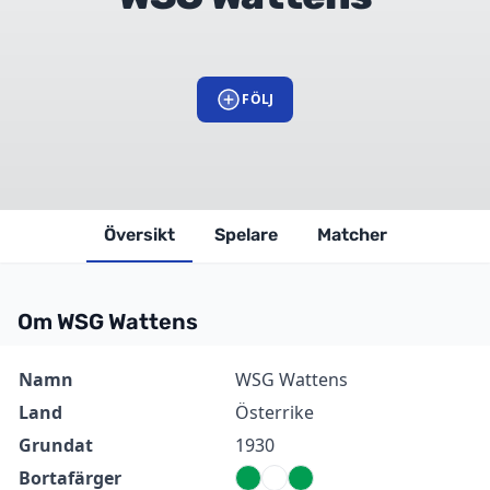
FÖLJ
Översikt
Spelare
Matcher
Om WSG Wattens
Information
Värde
Namn
WSG Wattens
Land
Österrike
Grundat
1930
Bortafärger