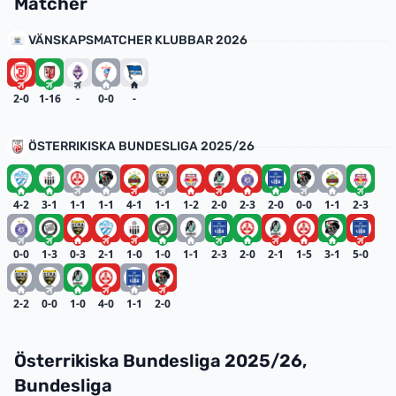
Matcher
VÄNSKAPSMATCHER KLUBBAR 2026
2-0
1-16
-
0-0
-
ÖSTERRIKISKA BUNDESLIGA 2025/26
4-2
3-1
1-1
1-1
4-1
1-1
1-2
2-0
2-3
2-0
0-0
1-1
2-3
0-0
1-3
0-3
2-1
1-0
1-0
1-1
2-3
2-0
2-1
1-5
3-1
5-0
2-2
0-0
1-0
4-0
1-1
2-0
Österrikiska Bundesliga 2025/26,
Bundesliga