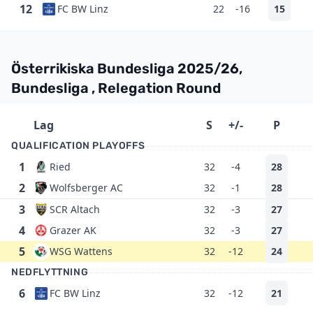
12
FC BW Linz
22
-16
15
Österrikiska Bundesliga 2025/26,
Bundesliga , Relegation Round
Lag
S
+/-
P
QUALIFICATION PLAYOFFS
1
Ried
32
-4
28
2
Wolfsberger AC
32
-1
28
3
SCR Altach
32
-3
27
4
Grazer AK
32
-3
27
5
WSG Wattens
32
-12
24
NEDFLYTTNING
6
FC BW Linz
32
-12
21