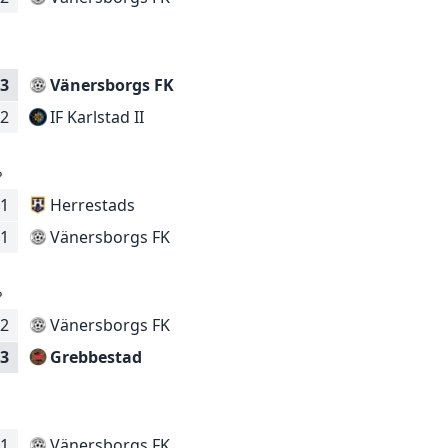
6
3
Vänersborgs FK
IF Karlstad II
2
6
1
Herrestads
Vänersborgs FK
1
6
2
Vänersborgs FK
Grebbestad
3
1
Vänersborgs FK