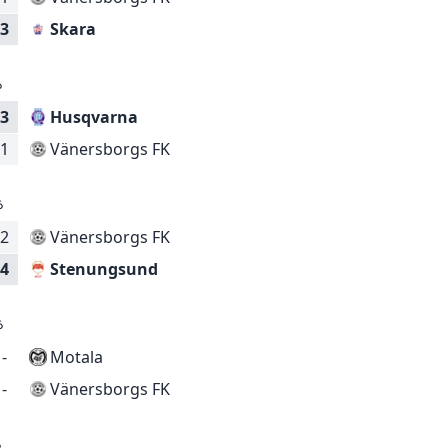
Skara
3
6
3
Husqvarna
Vänersborgs FK
1
6
2
Vänersborgs FK
Stenungsund
4
6
-
Motala
Vänersborgs FK
-
6