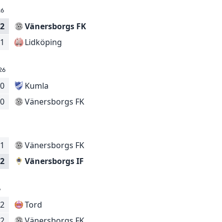
26
2
Vänersborgs FK
Lidköping
1
26
0
Kumla
Vänersborgs FK
0
1
Vänersborgs FK
Vänersborgs IF
2
6
2
Tord
Vänersborgs FK
2