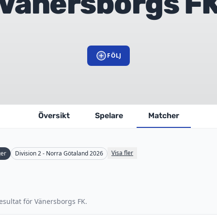
Vänersborgs F
FÖLJ
Översikt
Spelare
Matcher
Visa fler
ger
Division 2 - Norra Götaland 2026
esultat för Vänersborgs FK.