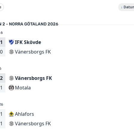
e
↓ Datu
N 2 - NORRA GÖTALAND 2026
26
1
IFK Skövde
Vänersborgs FK
0
6
2
Vänersborgs FK
Motala
1
26
1
Ahlafors
Vänersborgs FK
1