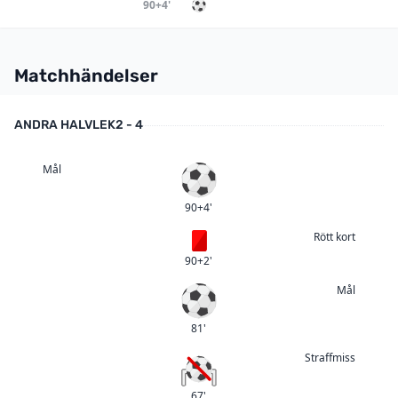
90+4'
Matchhändelser
ANDRA HALVLEK
2 - 4
Mål
Mål
90+4'
Rött kort
Rött kort
90+2'
Mål
Mål
81'
Straffmiss
Straffmiss
67'