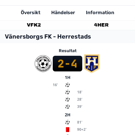
Översikt
Händelser
Information
VFK
2
4
HER
Vänersborgs FK - Herrestads
Resultat
2
-
4
1H
16'
18'
28'
39'
2H
81'
90+2'