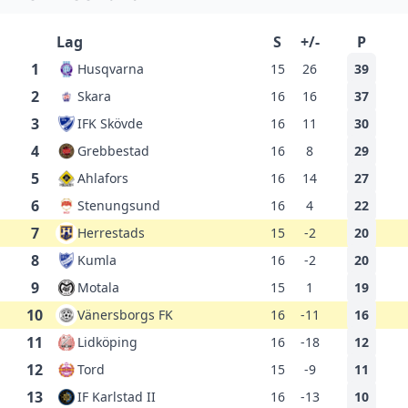
Lag
S
+/-
P
1
Husqvarna
15
26
39
2
Skara
16
16
37
3
IFK Skövde
16
11
30
4
Grebbestad
16
8
29
5
Ahlafors
16
14
27
6
Stenungsund
16
4
22
7
Herrestads
15
-2
20
8
Kumla
16
-2
20
9
Motala
15
1
19
10
Vänersborgs FK
16
-11
16
11
Lidköping
16
-18
12
12
Tord
15
-9
11
13
IF Karlstad II
16
-13
10