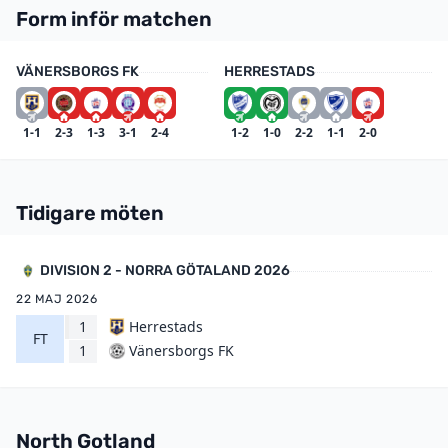
Form inför matchen
VÄNERSBORGS FK
HERRESTADS
1-1
2-3
1-3
3-1
2-4
1-2
1-0
2-2
1-1
2-0
Tidigare möten
DIVISION 2 - NORRA GÖTALAND 2026
22 MAJ 2026
1
Herrestads
FT
Vänersborgs FK
1
North Gotland