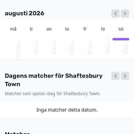
augusti 2026
må
ti
on
to
fr
lö
sö
1
2
3
4
5
6
7
8
9
10
11
12
13
14
15
16
17
18
19
20
21
22
23
24
25
26
27
28
29
30
31
Dagens matcher för Shaftesbury
Town
Matcher som spelas idag för Shaftesbury Town.
Inga matcher detta datum.