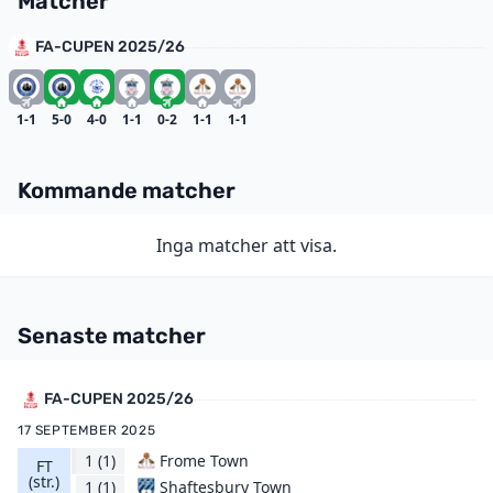
Matcher
FA-CUPEN 2025/26
1-1
5-0
4-0
1-1
0-2
1-1
1-1
Kommande matcher
Inga matcher att visa.
Senaste matcher
FA-CUPEN 2025/26
17 SEPTEMBER 2025
1
(1)
Frome Town
FT
(str.)
Shaftesbury Town
1
(1)