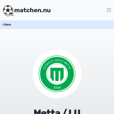
matchen.nu
Hem
Metta / LU