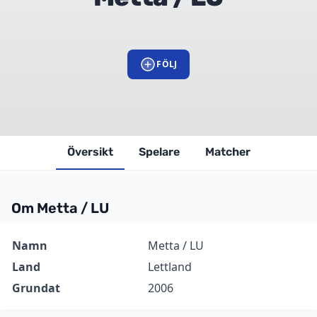
FÖLJ
Översikt
Spelare
Matcher
Om Metta / LU
Information
Värde
Namn
Metta / LU
Land
Lettland
Grundat
2006