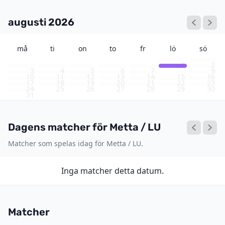
augusti 2026
må
ti
on
to
fr
lö
sö
1
2
3
4
5
6
7
8
9
10
11
12
13
14
15
16
17
18
19
20
21
22
23
24
25
26
27
28
29
30
31
Dagens matcher för Metta / LU
Matcher som spelas idag för Metta / LU.
Inga matcher detta datum.
Matcher