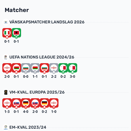
Matcher
VÄNSKAPSMATCHER LANDSLAG 2026
0-1
0-1
UEFA NATIONS LEAGUE 2024/26
2-0
0-1
0-0
1-1
0-1
2-2
0-2
3-0
VM-KVAL, EUROPA 2025/26
1-3
0-1
4-0
2-0
0-2
1-0
EM-KVAL 2023/24