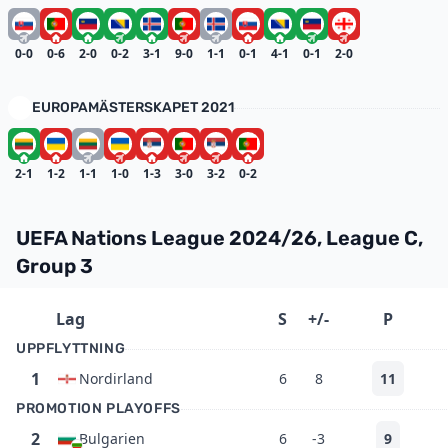
0-0
0-6
2-0
0-2
3-1
9-0
1-1
0-1
4-1
0-1
2-0
EUROPA­MÄSTERSKAPET 2021
2-1
1-2
1-1
1-0
1-3
3-0
3-2
0-2
UEFA Nations League 2024/26, League C,
Group 3
Lag
S
+/-
P
UPPFLYTTNING
1
Nordirland
6
8
11
PROMOTION PLAYOFFS
2
Bulgarien
6
-3
9