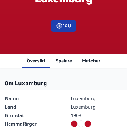
FÖLJ
Översikt
Spelare
Matcher
Om Luxemburg
Information
Värde
Namn
Luxemburg
Land
Luxemburg
Grundat
1908
Hemmafärger