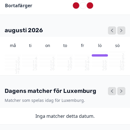
Bortafärger
augusti 2026
må
ti
on
to
fr
lö
sö
1
2
3
4
5
6
7
8
9
10
11
12
13
14
15
16
17
18
19
20
21
22
23
24
25
26
27
28
29
30
31
Dagens matcher för Luxemburg
Matcher som spelas idag för Luxemburg.
Inga matcher detta datum.