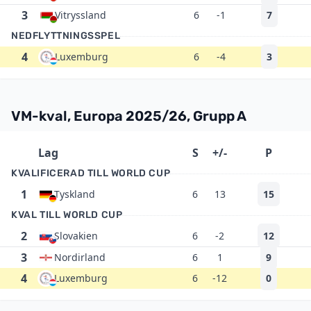
3
Vitryssland
6
-1
7
NEDFLYTTNINGSSPEL
4
Luxemburg
6
-4
3
VM-kval, Europa 2025/26, Grupp A
Lag
S
+/-
P
KVALIFICERAD TILL WORLD CUP
1
Tyskland
6
13
15
KVAL TILL WORLD CUP
2
Slovakien
6
-2
12
3
Nordirland
6
1
9
4
Luxemburg
6
-12
0