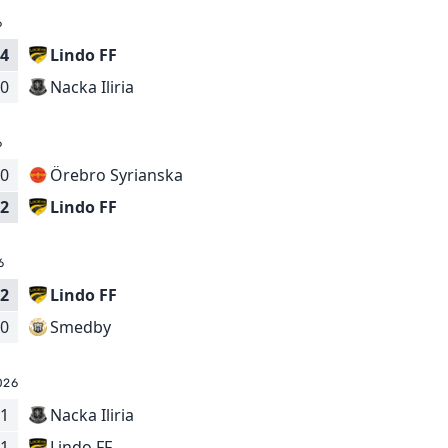
6
4
Lindo FF
Nacka Iliria
0
6
0
Örebro Syrianska
Lindo FF
2
6
2
Lindo FF
Smedby
0
026
1
Nacka Iliria
Lindo FF
1