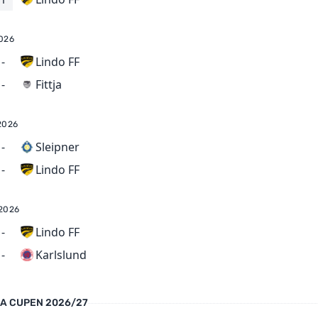
026
-
Lindo FF
Fittja
-
2026
-
Sleipner
Lindo FF
-
2026
-
Lindo FF
Karlslund
-
A CUPEN 2026/27