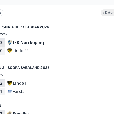
e
↓ Datu
PSMATCHER KLUBBAR 2026
2026
3
IFK Norrköping
Lindo FF
0
N 2 - SÖDRA SVEALAND 2026
26
2
Lindo FF
Farsta
1
6
2
Smedby