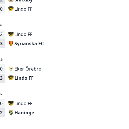
Lindo FF
0
26
2
Lindo FF
Syrianska FC
3
26
0
Eker Örebro
Lindo FF
3
26
0
Lindo FF
Haninge
2