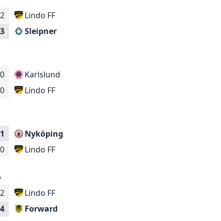
2
Lindo FF
Sleipner
3
0
Karlslund
Lindo FF
0
6
1
Nyköping
Lindo FF
0
6
2
Lindo FF
Forward
4