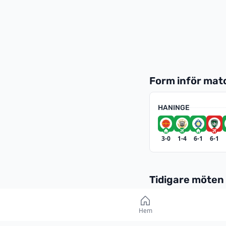
Form inför ma
HANINGE
3-0
1-4
6-1
6-1
Tidigare möten
DIVISION 2 - S
Hem
26 APRIL 2026