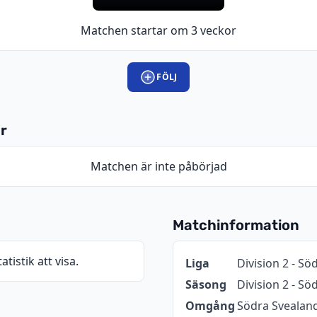
Matchen startar om 3 veckor
FÖLJ
r
Matchen är inte påbörjad
Matchinformation
atistik att visa.
Information
Värde
Liga
Division 2 - Sö
Säsong
Division 2 - S
Omgång
Södra Svealand