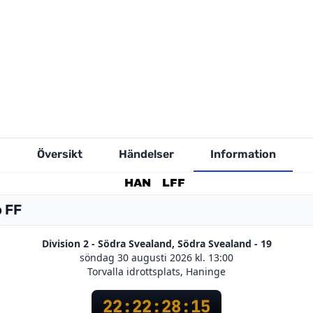
Översikt
Händelser
Information
HAN
LFF
o FF
Division 2 - Södra Svealand, Södra Svealand - 19
söndag 30 augusti 2026 kl. 13:00
Torvalla idrottsplats, Haninge
22
:
22
:
28
:
14