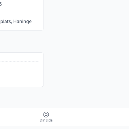
6
splats, Haninge
Din sida