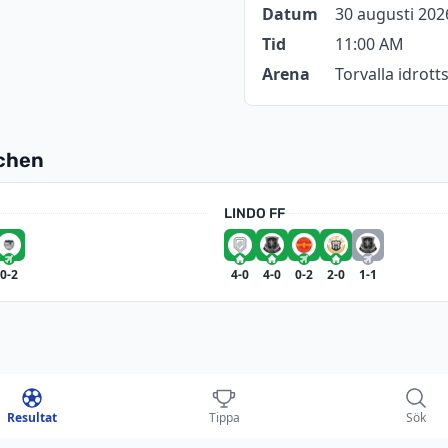
Datum
30 augusti 202
Tid
11:00 AM
Arena
Torvalla idrott
tchen
LINDO FF
0-2
4-0
4-0
0-2
2-0
1-1
ÖDRA SVEALAND 2026
Resultat
Tippa
Sök