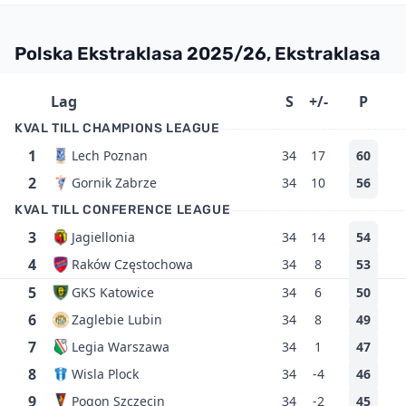
Polska Ekstraklasa 2025/26, Ekstraklasa
Lag
S
+/-
P
KVAL TILL CHAMPIONS LEAGUE
1
Lech Poznan
34
17
60
2
Gornik Zabrze
34
10
56
KVAL TILL CONFERENCE LEAGUE
3
Jagiellonia
34
14
54
4
Raków Częstochowa
34
8
53
5
GKS Katowice
34
6
50
6
Zaglebie Lubin
34
8
49
7
Legia Warszawa
34
1
47
8
Wisla Plock
34
-4
46
9
Pogon Szczecin
34
-2
45