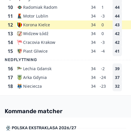
10
Radomiak Radom
34
1
44
11
Motor Lublin
34
-3
44
12
Korona Kielce
34
0
43
13
Widzew Łódź
34
0
42
14
Cracovia Krakow
34
-3
42
15
Piast Gliwice
34
-4
41
NEDFLYTTNING
16
Lechia Gdansk
34
-2
39
17
Arka Gdynia
34
-24
37
18
Nieciecza
34
-23
32
Kommande matcher
POLSKA EKSTRAKLASA 2026/27