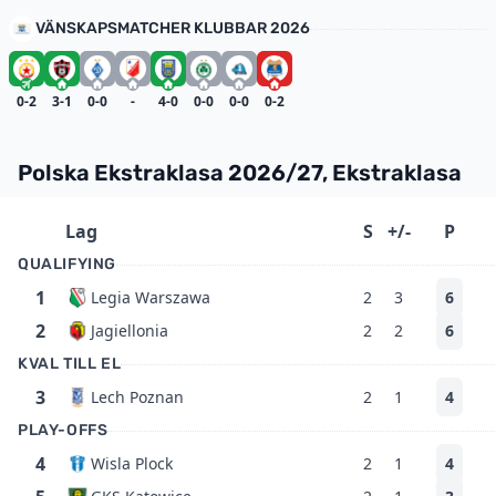
VÄNSKAPSMATCHER KLUBBAR 2026
0-2
3-1
0-0
-
4-0
0-0
0-0
0-2
Polska Ekstraklasa 2026/27, Ekstraklasa
Lag
S
+/-
P
QUALIFYING
1
Legia Warszawa
2
3
6
2
Jagiellonia
2
2
6
KVAL TILL EL
3
Lech Poznan
2
1
4
PLAY-OFFS
4
Wisla Plock
2
1
4