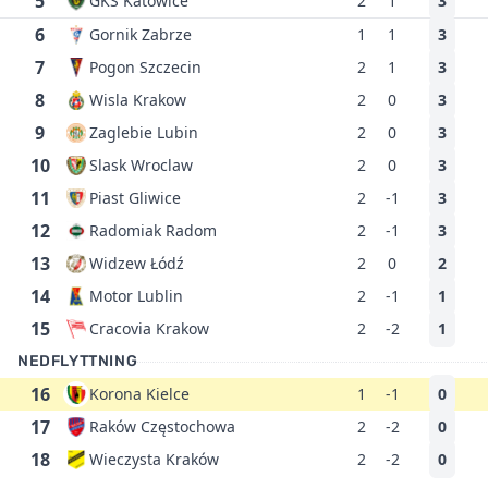
5
GKS Katowice
2
1
3
6
Gornik Zabrze
1
1
3
7
Pogon Szczecin
2
1
3
8
Wisla Krakow
2
0
3
9
Zaglebie Lubin
2
0
3
10
Slask Wroclaw
2
0
3
11
Piast Gliwice
2
-1
3
12
Radomiak Radom
2
-1
3
13
Widzew Łódź
2
0
2
14
Motor Lublin
2
-1
1
15
Cracovia Krakow
2
-2
1
NEDFLYTTNING
16
Korona Kielce
1
-1
0
17
Raków Częstochowa
2
-2
0
18
Wieczysta Kraków
2
-2
0