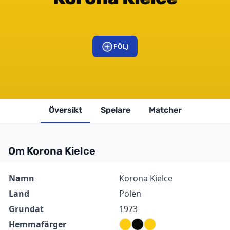
FÖLJ
Översikt
Spelare
Matcher
Om Korona Kielce
Information
Värde
Namn
Korona Kielce
Land
Polen
Grundat
1973
Hemmafärger