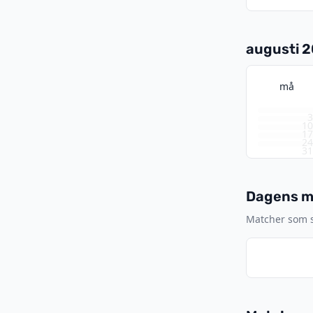
augusti 
må
1
1
2
3
Dagens ma
Matcher som s