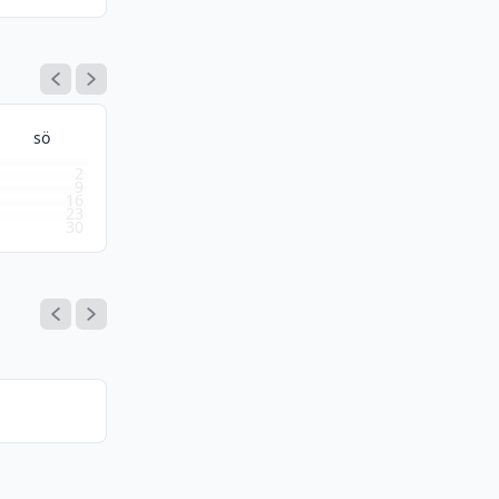
sö
2
9
16
23
30