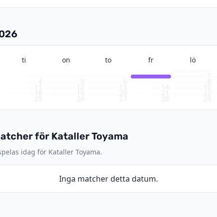
2026
ti
on
to
fr
lö
1
3
4
5
6
7
8
0
11
12
13
14
15
7
18
19
20
21
22
4
25
26
27
28
29
1
tcher för Kataller Toyama
pelas idag för Kataller Toyama.
Inga matcher detta datum.