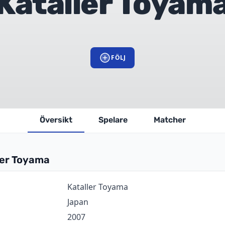
Kataller Toyam
FÖLJ
Översikt
Spelare
Matcher
ler Toyama
ion
Värde
Kataller Toyama
Japan
2007