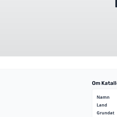
Om Katal
Informat
Namn
Land
Grundat