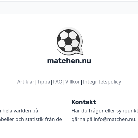
matchen.nu
Artiklar
|
Tippa
|
FAQ
|
Villkor
|
Integritetspolicy
Kontakt
n hela världen på
Har du frågor eller synpunk
beller och statistik från de
gärna på
info@matchen.nu
.