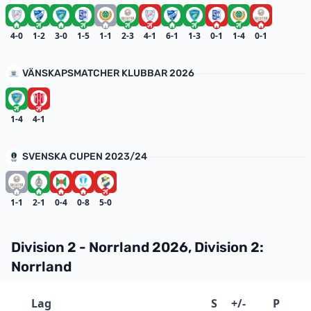
4-0
1-2
3-0
1-5
1-1
2-3
4-1
6-1
1-3
0-1
1-4
0-1
VÄNSKAPSMATCHER KLUBBAR 2026
1-4
4-1
SVENSKA CUPEN 2023/24
1-1
2-1
0-4
0-8
5-0
Division 2 - Norrland 2026, Division 2:
Norrland
Lag
S
+/-
P