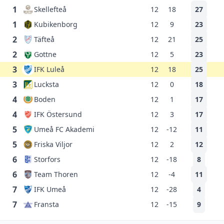
1
Skellefteå
12
18
27
1
Kubikenborg
12
9
23
2
Täfteå
12
21
25
2
Gottne
12
5
23
3
IFK Luleå
12
18
25
3
Lucksta
12
0
18
4
Boden
12
1
17
4
IFK Östersund
12
3
17
5
Umeå FC Akademi
12
-12
11
5
Friska Viljor
12
2
12
6
Storfors
12
-18
8
6
Team Thoren
12
-4
11
7
IFK Umeå
12
-28
4
7
Fransta
12
-15
9