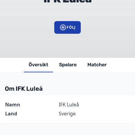
FÖLJ
Översikt
Spelare
Matcher
Om IFK Luleå
Information
Värde
Namn
IFK Luleå
Land
Sverige