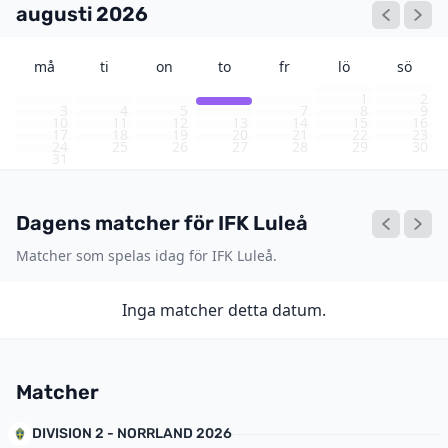
augusti 2026
må
ti
on
to
fr
lö
sö
1
2
3
4
5
6
7
8
9
10
11
12
13
14
15
16
17
18
19
20
21
22
23
24
25
26
27
28
29
30
31
Dagens matcher för IFK Luleå
Matcher som spelas idag för IFK Luleå.
Inga matcher detta datum.
Matcher
DIVISION 2 - NORRLAND 2026