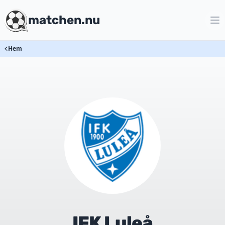
matchen.nu
Hem
IFK Luleå